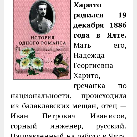
Харито
родился 19
декабря 1886
года в Ялте.
Мать его,
Надежда
Георгиевна
Харито,
гречанка по
национальности, происходила
из балаклавских мещан, отец —
Иван Петрович Иванисов,
горный инженер, русский.
Направленный на работу в Ялту,