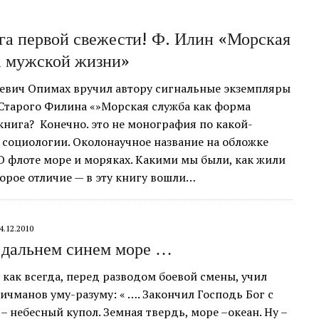
га первой свежести! Ф. Илин «Морская
а мужской жизни»
евич Опимах вручил автору сигнальные экземпляры
Старого Филина «»Морская служба как форма
нига? Конечно. это не монография по какой-
 социологии. Околонаучное название на обложке
 О флоте море и моряках. Какими мы были, как жили
торое отличие — в эту книгу вошли…
4.12.2010
в дальнем синем море …
 как всегда, перед разводом боевой смены, учил
чманов уму-разуму: « …. Закончил Господь Бог с
– небесный купол. Земная твердь, море –океан. Ну –