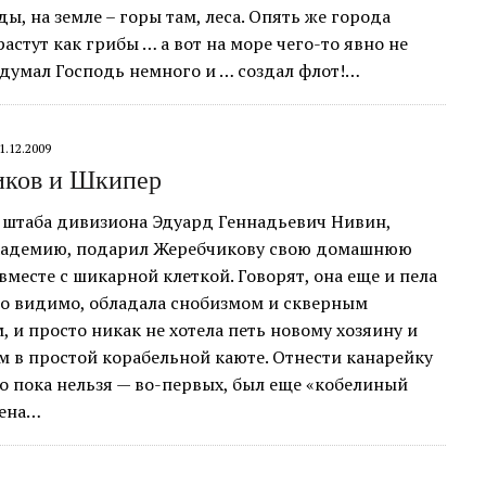
зды, на земле – горы там, леса. Опять же города
растут как грибы … а вот на море чего-то явно не
одумал Господь немного и … создал флот!…
1.12.2009
иков и Шкипер
 штаба дивизиона Эдуард Геннадьевич Нивин,
академию, подарил Жеребчикову свою домашнюю
вместе с шикарной клеткой. Говорят, она еще и пела
но видимо, обладала снобизмом и скверным
, и просто никак не хотела петь новому хозяину и
м в простой корабельной каюте. Отнести канарейку
 пока нельзя — во-первых, был еще «кобелиный
жена…