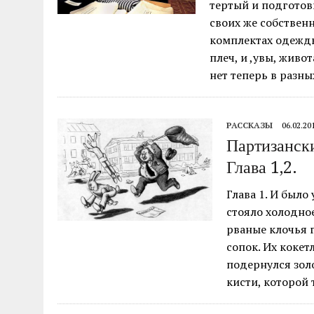
тертый и подготов
своих же собствен
комплектах одежды
плеч, и ,увы, живо
нет теперь в разны
РАССКАЗЫ
06.02.20
Партизански
Глава 1,2.
Глава 1. И было
стояло холодное
рваные клочья 
сопок. Их коке
подернулся зол
кисти, которой 