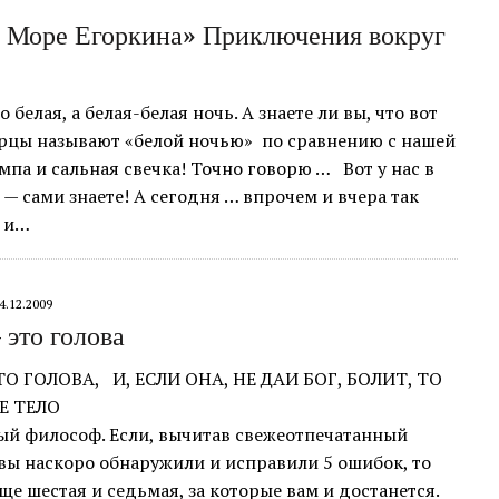
« Море Егоркина» Приключения вокруг
 белая, а белая-белая ночь. А знаете ли вы, что вот
ерцы называют «белой ночью» по сравнению с нашей
ампа и сальная свечка! Точно говорю … Вот у нас в
 — сами знаете! А сегодня … впрочем и вчера так
т и…
4.12.2009
это голова
О ГОЛОВА, И, ЕСЛИ ОНА, НЕ ДАИ БОГ, БОЛИТ, ТО
ЯСЕТ ВСЕ ТЕЛО
ый философ. Если, вычитав свежеотпечатанный
вы наскоро обнаружили и ис­правили 5 ошибок, то
ще шестая и седьмая, за которые вам и доста­нется.