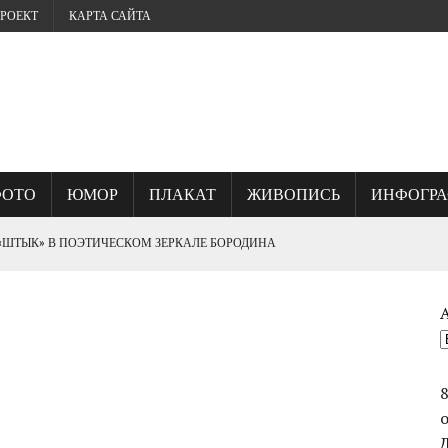
РОЕКТ
КАРТА САЙТА
ФОТО
ЮМОР
ПЛАКАТ
ЖИВОПИСЬ
ИНФОГР
 «ШТЫК» В ПОЭТИЧЕСКОМ ЗЕРКАЛЕ БОРОДИНА
? ИЛИ, ГДЕ КУЕТСЯ СЕВАСТОПОЛЬСКИЙ ДУХ.
ОГО УНИЧТОЖИЛИ ВЕЛИКИЙ ШЕДЕВР ФРАНЦА РУБО ПАНОРАМУ
СТВО ВАСИЛИЯ ЧУЙКОВА ПРИ ВЗЯТИИ БЕРЛИНА