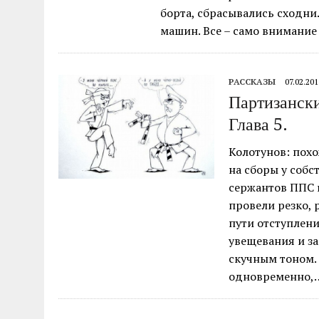
борта, сбрасывались сходни.
машин. Все – само внимание
РАССКАЗЫ
07.02.201
Партизански
Глава 5.
Колотунов: похо
на сборы у собс
сержантов ППС 
провели резко, 
пути отступлени
увещевания и з
скучным тоном. 
одновременно,