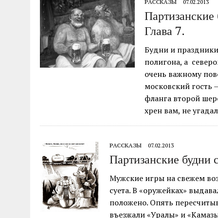
РАССКАЗЫ
07.02.2013
04.07.2026
|
85-Й ГОДОВЩИНЕ СМОЛЕНСКОЙ СТРАТЕГИ
Партизанские 
Глава 7.
Будни и праздники 
полигона, а северо
очень важному пово
московский гость 
фланга второй шер
хрен вам, не угада
РАССКАЗЫ
07.02.2013
Партизанские будни с
Мужские игры на свежем воз
суета. В «оружейках» выдава
положено. Опять пересчитыв
въезжали «Уралы» и «Камазы