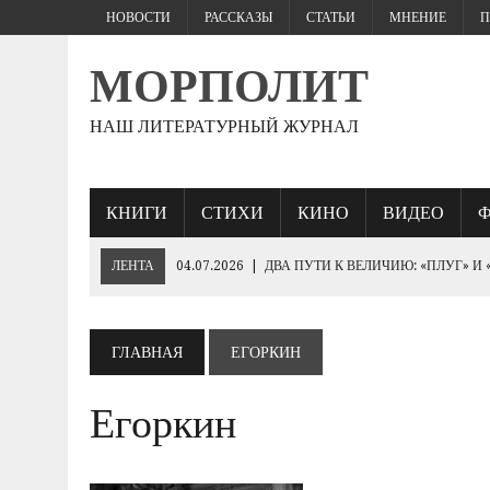
НОВОСТИ
РАССКАЗЫ
СТАТЬИ
МНЕНИЕ
П
МОРПОЛИТ
НАШ ЛИТЕРАТУРНЫЙ ЖУРНАЛ
КНИГИ
СТИХИ
КИНО
ВИДЕО
ЛЕНТА
04.07.2026
|
ДВА ПУТИ К ВЕЛИЧИЮ: «ПЛУГ» И
27.06.2026
|
«ЕСЛИ ПАРЕНЬ ЖЕСТКО БЬЕТ…
25.06.2026
|
КТО БРОСИТ СПАСАТЕЛЬНЫЙ КРУГ «ПОБЕДЕ»
ГЛАВНАЯ
ЕГОРКИН
19.06.2026
|
230- ЛЕТИЮ ИМПЕРАТОРА НИКОЛАЯ I
Егоркин
10.06.2026
|
ЕВРОПЕЙСКИЕ ВАРВАРЫ РУКАМИ ЗЕЛЕНСК
«ОБОРОНА СЕВАСТОПОЛЯ 1854–1855 ГГ.».
03.06.2026
|
ГЕНЕРАЛ ШТУРМ: ПОЛКОВОДЧЕСКОЕ ИСКУС