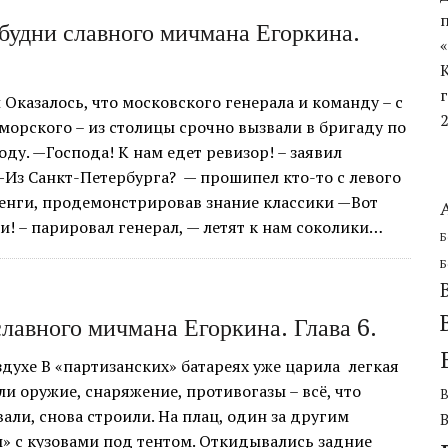
ЧЕСКОЙ ОБОРОНИТЕЛЬНОЙ ОПЕРАЦИИ
будни славного мичмана Егоркина.
Оказалось, что московского генерала и команду – с
морского – из столицы срочно вызвали в бригаду по
ду. —Господа! К нам едет ревизор! – заявил
—Из Санкт-Петербурга? — прошипел кто-то с левого
енги, продемонстрировав знание классики —Вот
ли! – парировал генерал, — летят к нам соколики…
Б
Б
лавного мичмана Егоркина. Глава 6.
духе В «партизанских» батареях уже царила легкая
ли оружие, снаряжение, противогазы – всё, что
али, снова строили. На плац, один за другим
» с кузовами под тентом. Откидывались задние