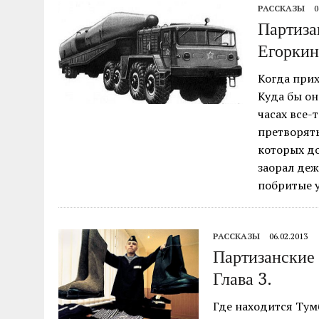
РАССКАЗЫ
0
Партиза
Егоркина
Когда прих
Куда бы он
часах все-
претворять
которых до
заорал деж
побритые у
РАССКАЗЫ
06.02.2013
Партизанские 
Глава 3.
Где находится Тум