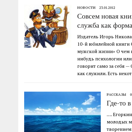
НОВОСТИ
23.01.2012
Совсем новая кни
служба как форм
Издатель Игорь Никола
10-й юбилейной книги 
мужской жизни» О чем к
нибудь психологии или
говорит само за себя —
как служили. Есть неко
РАССКАЗЫ
0
Где-то 
…. Егоркин
молодых ми
творением 