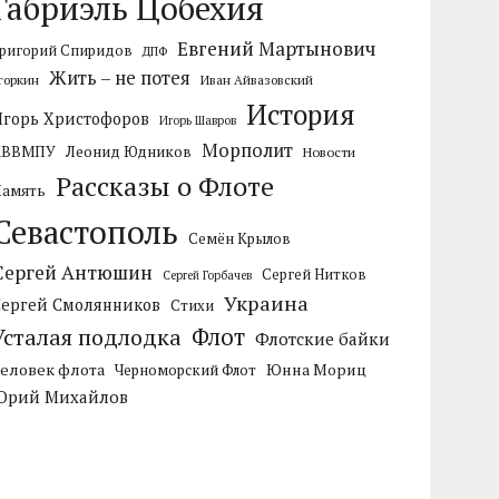
Габриэль Цобехия
Евгений Мартынович
ригорий Спиридов
ДПФ
Жить – не потея
горкин
Иван Айвазовский
История
Игорь Христофоров
Игорь Шавров
Морполит
КВВМПУ
Леонид Юдников
Новости
Рассказы о Флоте
Память
Севастополь
Семён Крылов
Сергей Антюшин
Сергей Нитков
Сергей Горбачев
Украина
Сергей Смолянников
Стихи
Усталая подлодка
Флот
Флотские байки
Человек флота
Черноморский Флот
Юнна Мориц
Юрий Михайлов