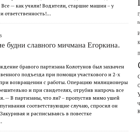
 Все — как учили! Водители, старшие машин – у
 и ответственность!…
Г
Е
3
е будни славного мичмана Егоркина.
ждение бравого партизана Колотунов был захвачен
твенного подъезда при помощи участкового и 2-х
при возвращении с работы. Операцию милиционеры
решительно и при свидетелях, отрубив напрочь все
я. — В партизаны, что ли? – пропустив мимо ушей
апугивания соответствующие случаю, спросил он
Закуривая и расписываясь в повестке
…