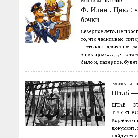
РАССКАЗЫ
05.12.2009
Ф. Илин . Цикл: 
бочки
Северное лето. Не просто
то, что чванливые пит
— это как галогенная л
Заполярье … да, что там
было и, наверное, буде
РАССКАЗЫ
0
Штаб — 
ШТАБ — ЭТ
ТР
Корабельн
документ, 
найдутся е