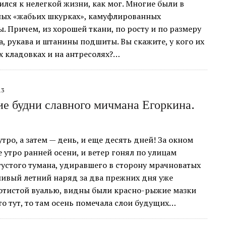
ился к нелегкой жизни, как мог. Многие были в
ных «жабьих шкурках», камуфлированных
. Причем, из хорошей ткани, по росту и по размеру
та, рукава и штанины подшиты. Вы скажите, у кого их
х кладовках и на антресолях?…
13
е будни славного мичмана Егоркина.
 утро, а затем — день, и еще десять дней! За окном
 утро ранней осени, и ветер гонял по улицам
густого тумана, удиравшего в сторону мрачноватых
тливый летний наряд за два прежних дня уже
отистой вуалью, видны были красно-рыжие мазки
то тут, то там осень помечала слои будущих…