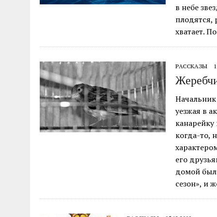
в небе зве
плодятся, 
хватает. П
РАССКАЗЫ
1
Жеребч
Начальник
уезжая в 
канарейку 
когда-то, 
характером
его друзья
домой было
сезон», и 