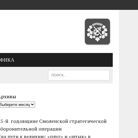
АФИКА
Архивы
85-й годовщине Смоленской стратегической
оборонительной операции
Два пути к величию: «плуг» и «штык» в