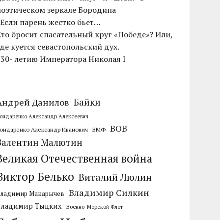
поэтическом зеркале Бородина
«Если парень жестко бьет…
Кто бросит спасательный круг «Победе»? Или,
где куется севастопольский дух.
230- летию Императора Николая I
Байки
Андрей Данилов
ондаренко Александр Алексеевич
ВОВ
ондаренко Александр Иванович
ВМФ
Валентин Малютин
Великая Отечественная война
Виктор Белько
Виталий Люлин
Владимир Силкин
Владимир Макарычев
Владимир Тыцких
Военно-Морской Флот