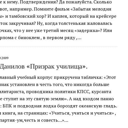
 к нему. Подтверждения? Да пожалуйста. Сколько
 вот, например. Помните фильм «Забытая мелодия
» и тамбовский хор? И каплея, который на крейсере
сток закручивал? Ну, когда толстенькая жаловалась
очках, что у нее уже третий месяц «задержка»? Или
рпома с биноклем , в первом ряду ,…
9.2009
Данилов «Призрак училища».
главный учебный корпус прикручена табличка: «Этот
нак установлен в честь того, что никогда больше
илитариста, проводника политики КПСС, курсанта
 ступит на эту святую землю». А над входом панно
: БПК и подводная лодка бороздят океанскую гладь.
 книга, на страницах: «Учиться, учиться и учиться» ,
«партия-ум,честь и совесть…»…