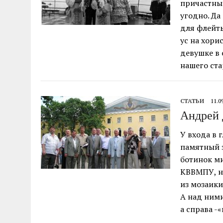
причастные
угодно. Да
для флейты
ус на хори
девушке в 
нашего ста
СТАТЬИ
11.0
Андрей 
У входа в 
памятный з
ботинок м
КВВМПУ, не
из мозаики
А над ними
а справа -