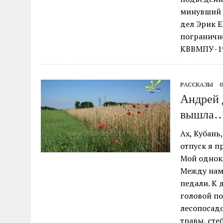
минувший 
дел Эрик 
пограничн
КВВМПУ-19
РАССКАЗЫ
0
Андрей 
вышла
Ах, Кубань
отпуск я п
Мой однокл
Между нами
педали. К 
головой по
лесопосадо
травы, ст