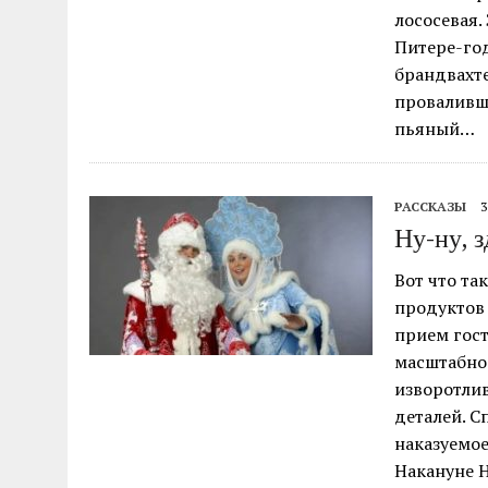
лососевая.
Питере-год
брандвахте
проваливше
пьяный…
РАССКАЗЫ
3
Ну-ну,
Вот что та
продуктов 
прием гост
масштабно
изворотлив
деталей. С
наказуемое
Накануне Н