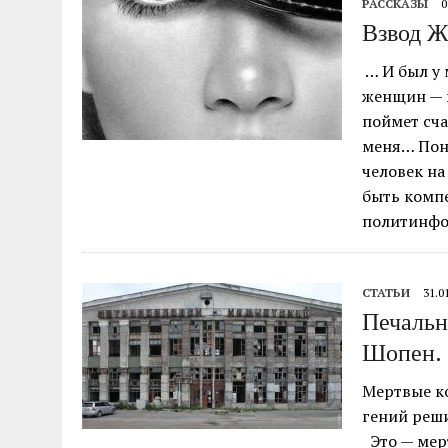
РАССКАЗЫ
0
04.07.2026
|
85-Й ГОДОВЩИНЕ СМОЛЕНСКОЙ СТРАТЕГИ
Взвод Ж
… И был у 
женщин — в
поймет сча
меня… Поня
человек на
быть компе
политинфо
СТАТЬИ
31.0
Печальн
Шопен.
Мертвые ко
гений реши
Это — мерт