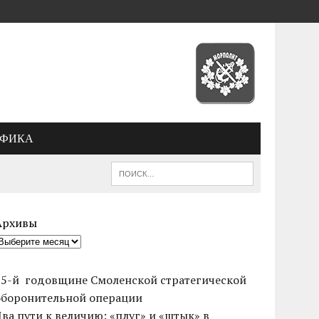
АФИКА
Архивы
85-й годовщине Смоленской стратегической
оборонительной операции
Два пути к величию: «плуг» и «штык» в