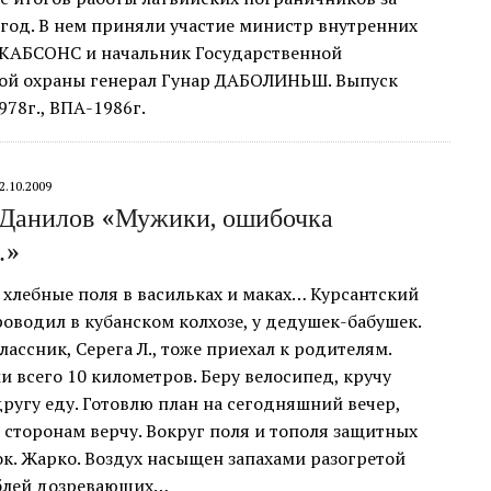
год. В нем приняли участие министр внутренних
ЕКАБСОНС и начальник Государственной
ой охраны генерал Гунар ДАБОЛИНЬШ. Выпуск
78г., ВПА-1986г.
2.10.2009
Данилов «Мужики, ошибочка
…»
, хлебные поля в васильках и маках… Курсантский
роводил в кубанском колхозе, у дедушек-бабушек.
ассник, Серега Л., тоже приехал к родителям.
 всего 10 километров. Беру велосипед, кручу
другу еду. Готовлю план на сегодняшний вечер,
 сторонам верчу. Вокруг поля и тополя защитных
к. Жарко. Воздух насыщен запахами разогретой
еблей дозревающих…