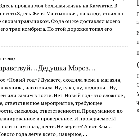
 Здесь прошла моя большая жизнь на Камчатке. В
 всего.Здесь Женя Мартынович, на входе, стоял на
Г
 своим тральщиком. Сюда он же доставлял моего
Е
го трап комбрига. По этой дорожке топал его
1.12.2009
 здравствуй…Дедушка Мороз…
кое «Новый год»? Думаете, сходила жена в магазин,
накупила, наготовила. Ну, елка, ну, подарки…Ну,
ей или самим в гости. Нет. Новый год- это сложное ,
е, ответственное мероприятие, требующее
ости, смекалки, ответственности. Продуманное до
планированное и проверенное. И проверяемое.И
 по итогам празднеств. Не верите? А вот Вам…
ового года легче всего , наверное,…