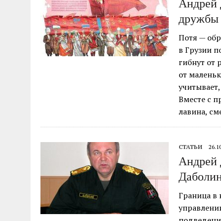
Андрей 
дружбы 
Потя — обр
в Грузии п
гибнут от 
от маленьк
учитывает,
Вместе с п
лавина, с
СТАТЬИ
26.1
Андрей 
Даболи
Граница в 
управлени
подведени