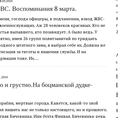
8.03.2010
ЧЕСКОЙ ОБОРОНИТЕЛЬНОЙ ОПЕРАЦИИ
ВС. Воспоминания 8 марта.
меня, господа офицеры, в подчинении, взвод ЖВС-
оеннослужащих. Аж 28 человеков красивых. Кто не
стья выпавшего, кто позавидует. А было ведь. У
тно, имея 26 групп политзанятий по тридцать
 одного штатного зама, я выбрал себе их. Должна же
нсация за тяготы и лишения службы. И на
рмации тоже. Их….
Б
Б
1.2010
о и грустно.На боцманской дудке-
рабли, мертвые города. Кажется, какой-то злой
л лишить нас не только настоящего, но и прошлого.
вая Бичевинка. Или бухта Финвал. Бичевинка-река,