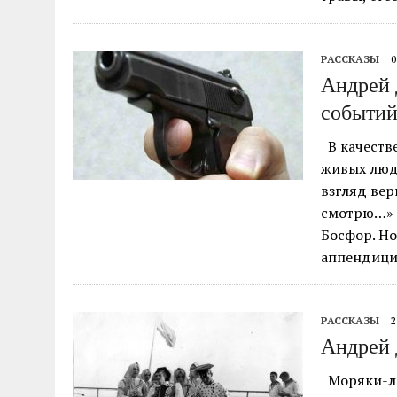
РАССКАЗЫ
0
Андрей 
событий,
В качестве
живых люде
взгляд вер
смотрю…» 
Босфор. Но
аппендицит
РАССКАЗЫ
2
Андрей 
Моряки-лю