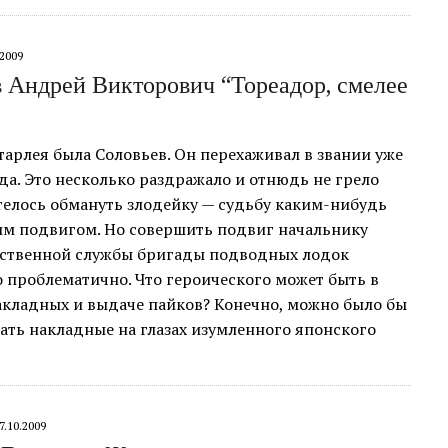
.2009
 Андрей Викторович “Тореадор, смелее
арлея была Соловьев. Он перехаживал в звании уже
да. Это несколько раздражало и отнюдь не грело
телось обмануть злодейку — судьбу каким-нибудь
им подвигом. Но совершить подвиг начальнику
ственной службы бригады подводных лодок
 проблематично. Что героического может быть в
акладных и выдаче пайков? Конечно, можно было бы
ать накладные на глазах изумленного японского
7.10.2009