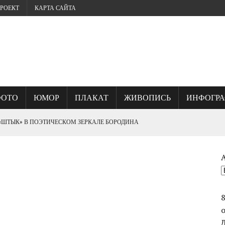
РОЕКТ
КАРТА САЙТА
ФОТО
ЮМОР
ПЛАКАТ
ЖИВОПИСЬ
ИНФОГР
 «ШТЫК» В ПОЭТИЧЕСКОМ ЗЕРКАЛЕ БОРОДИНА
? ИЛИ, ГДЕ КУЕТСЯ СЕВАСТОПОЛЬСКИЙ ДУХ.
ОГО УНИЧТОЖИЛИ ВЕЛИКИЙ ШЕДЕВР ФРАНЦА РУБО ПАНОРАМУ
СТВО ВАСИЛИЯ ЧУЙКОВА ПРИ ВЗЯТИИ БЕРЛИНА