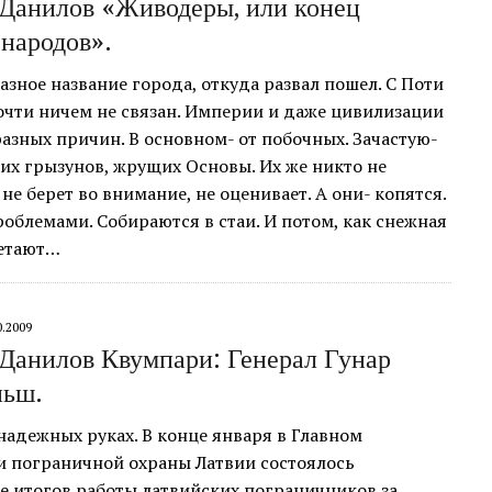
Данилов «Живодеры, или конец
народов».
азное название города, откуда развал пошел. С Поти
очти ничем не связан. Империи и даже цивилизации
разных причин. В основном- от побочных. Зачастую-
их грызунов, жрущих Основы. Их же никто не
 не берет во внимание, не оценивает. А они- копятся.
роблемами. Собираются в стаи. И потом, как снежная
метают…
0.2009
Данилов Квумпари: Генерал Гунар
ньш.
надежных руках. В конце января в Главном
и пограничной охраны Латвии состоялось
е итогов работы латвийских пограничников за