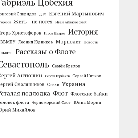
Габриэль Цобехия
Евгений Мартынович
ригорий Спиридов
ДПФ
Жить – не потея
горкин
Иван Айвазовский
История
Игорь Христофоров
Игорь Шавров
Морполит
КВВМПУ
Леонид Юдников
Новости
Рассказы о Флоте
Память
Севастополь
Семён Крылов
Сергей Антюшин
Сергей Нитков
Сергей Горбачев
Украина
Сергей Смолянников
Стихи
Усталая подлодка
Флот
Флотские байки
Человек флота
Черноморский Флот
Юнна Мориц
Юрий Михайлов