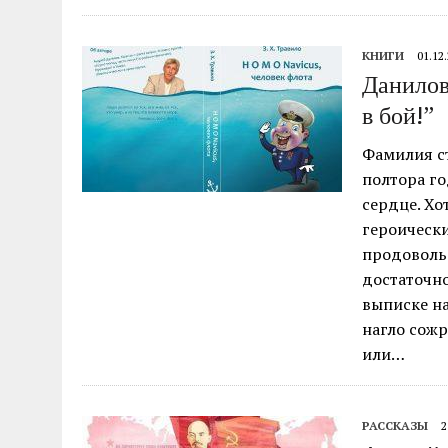
КНИГИ
01.12
Данилов
в бой!”
Фамилия ст
полтора го
сердце. Хо
героическ
продоволь
достаточно
выписке н
нагло сожр
или…
РАССКАЗЫ
2