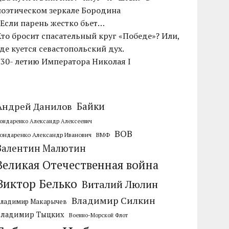
поэтическом зеркале Бородина
«Если парень жестко бьет…
Кто бросит спасательный круг «Победе»? Или,
где куется севастопольский дух.
230- летию Императора Николая I
Байки
Андрей Данилов
ондаренко Александр Алексеевич
ВОВ
ондаренко Александр Иванович
ВМФ
Валентин Малютин
Великая Отечественная война
Виктор Белько
Виталий Люлин
Владимир Силкин
Владимир Макарычев
Владимир Тыцких
Военно-Морской Флот