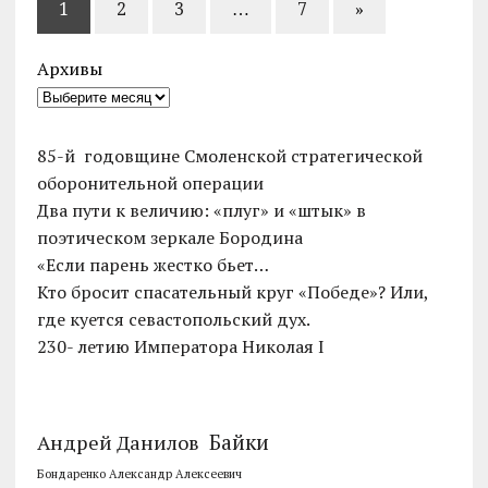
1
2
3
…
7
»
Архивы
85-й годовщине Смоленской стратегической
оборонительной операции
Два пути к величию: «плуг» и «штык» в
поэтическом зеркале Бородина
«Если парень жестко бьет…
Кто бросит спасательный круг «Победе»? Или,
где куется севастопольский дух.
230- летию Императора Николая I
Байки
Андрей Данилов
Бондаренко Александр Алексеевич