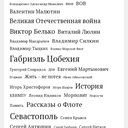
ВОВ
Бондаренко Александр Иванович
ВМФ
Валентин Малютин
Великая Отечественная война
Виктор Белько
Виталий Люлин
Владимир Силкин
Владимир Макарычев
Владимир Тыцких
Военно-Морской Флот
Габриэль Цобехия
Евгений Мартынович
Григорий Спиридов
ДПФ
Жить – не потея
Егоркин
Иван Айвазовский
История
Игорь Христофоров
Игорь Шавров
Морполит
КВВМПУ
Леонид Юдников
Новости
Рассказы о Флоте
Память
Севастополь
Семён Крылов
Сергей Антюшин
Сергей Нитков
Сергей Горбачев