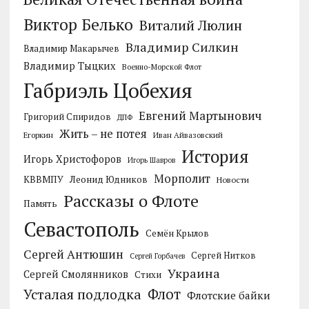
Виктор Белько
Виталий Люлин
Владимир Силкин
Владимир Макарычев
Владимир Тыцких
Военно-Морской Флот
Габриэль Цобехия
Евгений Мартынович
Григорий Спиридов
ДПФ
Жить – не потея
Егоркин
Иван Айвазовский
История
Игорь Христофоров
Игорь Шавров
Морполит
КВВМПУ
Леонид Юдников
Новости
Рассказы о Флоте
Память
Севастополь
Семён Крылов
Сергей Антюшин
Сергей Нитков
Сергей Горбачев
Украина
Сергей Смолянников
Стихи
Усталая подлодка
Флот
Флотские байки