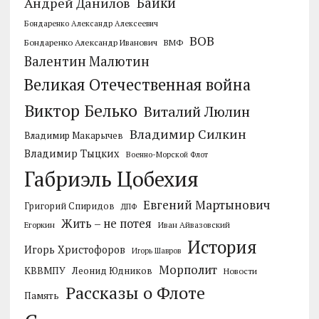
Байки
Андрей Данилов
Бондаренко Александр Алексеевич
ВОВ
Бондаренко Александр Иванович
ВМФ
Валентин Малютин
Великая Отечественная война
Виктор Белько
Виталий Люлин
Владимир Силкин
Владимир Макарычев
Владимир Тыцких
Военно-Морской Флот
Габриэль Цобехия
Евгений Мартынович
Григорий Спиридов
ДПФ
Жить – не потея
Егоркин
Иван Айвазовский
История
Игорь Христофоров
Игорь Шавров
Морполит
КВВМПУ
Леонид Юдников
Новости
Рассказы о Флоте
Память