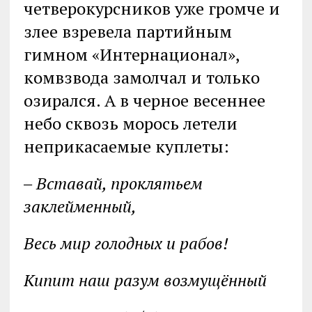
четверокурсников уже громче и
злее взревела партийным
гимном «Интернационал»,
комвзвода замолчал и только
озирался. А в черное весеннее
небо сквозь морось летели
неприкасаемые куплеты:
‒ Вставай, проклятьем
заклейменный,
Весь мир голодных и рабов!
Кипит наш разум возмущённый