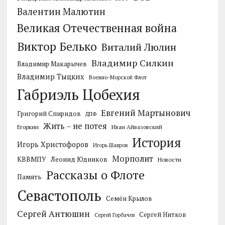
Валентин Малютин
Великая Отечественная война
Виктор Белько
Виталий Люлин
Владимир Силкин
Владимир Макарычев
Владимир Тыцких
Военно-Морской Флот
Габриэль Цобехия
Евгений Мартынович
Григорий Спиридов
ДПФ
Жить – не потея
Егоркин
Иван Айвазовский
История
Игорь Христофоров
Игорь Шавров
Морполит
КВВМПУ
Леонид Юдников
Новости
Рассказы о Флоте
Память
Севастополь
Семён Крылов
Сергей Антюшин
Сергей Нитков
Сергей Горбачев