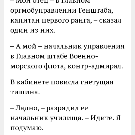
‒ Мой отец ‒ в Главном
оргмобуправлении Генштаба,
капитан первого ранга, ‒ сказал
один из них.
‒ А мой ‒ начальник управления
в Главном штабе Военно-
морского флота, контр-адмирал.
В кабинете повисла гнетущая
тишина.
‒ Ладно, ‒ разрядил ее
начальник училища. ‒ Идите. Я
подумаю.