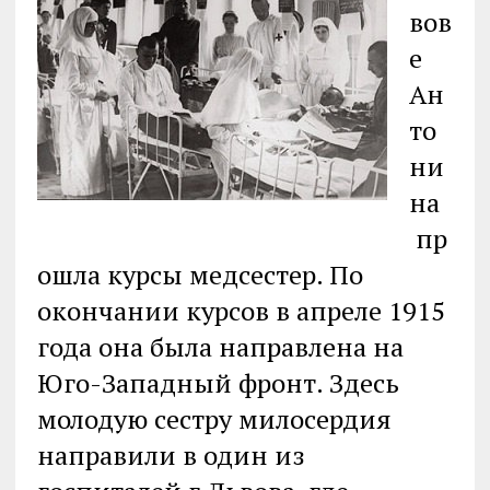
вов
е
Ан
то
ни
на
пр
ошла курсы медсестер. По
окончании курсов в апреле 1915
года она была направлена на
Юго-Западный фронт. Здесь
молодую сестру милосердия
направили в один из