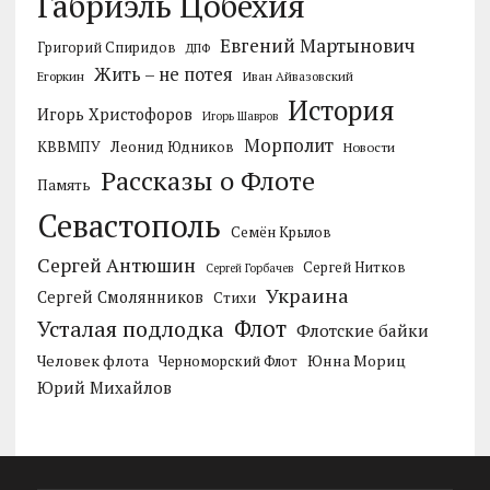
Габриэль Цобехия
Евгений Мартынович
Григорий Спиридов
ДПФ
Жить – не потея
Егоркин
Иван Айвазовский
История
Игорь Христофоров
Игорь Шавров
Морполит
КВВМПУ
Леонид Юдников
Новости
Рассказы о Флоте
Память
Севастополь
Семён Крылов
Сергей Антюшин
Сергей Нитков
Сергей Горбачев
Украина
Сергей Смолянников
Стихи
Усталая подлодка
Флот
Флотские байки
Человек флота
Черноморский Флот
Юнна Мориц
Юрий Михайлов