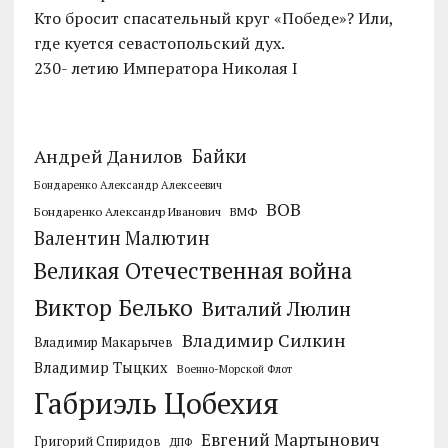
Кто бросит спасательный круг «Победе»? Или,
где куется севастопольский дух.
230- летию Императора Николая I
Байки
Андрей Данилов
Бондаренко Александр Алексеевич
ВОВ
Бондаренко Александр Иванович
ВМФ
Валентин Малютин
Великая Отечественная война
Виктор Белько
Виталий Люлин
Владимир Силкин
Владимир Макарычев
Владимир Тыцких
Военно-Морской Флот
Габриэль Цобехия
Евгений Мартынович
Григорий Спиридов
ДПФ