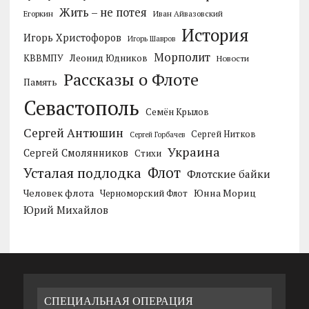
Жить – не потея
Егоркин
Иван Айвазовский
История
Игорь Христофоров
Игорь Шавров
Морполит
КВВМПУ
Леонид Юдников
Новости
Рассказы о Флоте
Память
Севастополь
Семён Крылов
Сергей Антюшин
Сергей Нитков
Сергей Горбачев
Украина
Сергей Смолянников
Стихи
Усталая подлодка
Флот
Флотские байки
Человек флота
Черноморский Флот
Юнна Мориц
Юрий Михайлов
СПЕЦИАЛЬНАЯ ОПЕРАЦИЯ