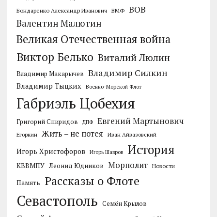
ВОВ
Бондаренко Александр Иванович
ВМФ
Валентин Малютин
Великая Отечественная война
Виктор Белько
Виталий Люлин
Владимир Силкин
Владимир Макарычев
Владимир Тыцких
Военно-Морской Флот
Габриэль Цобехия
Евгений Мартынович
Григорий Спиридов
ДПФ
Жить – не потея
Егоркин
Иван Айвазовский
История
Игорь Христофоров
Игорь Шавров
Морполит
КВВМПУ
Леонид Юдников
Новости
Рассказы о Флоте
Память
Севастополь
Семён Крылов