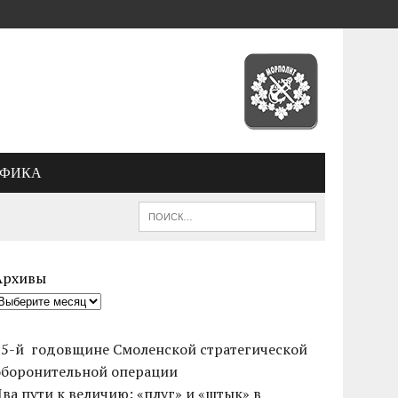
АФИКА
Архивы
85-й годовщине Смоленской стратегической
оборонительной операции
Два пути к величию: «плуг» и «штык» в