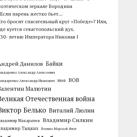
поэтическом зеркале Бородина
«Если парень жестко бьет…
Кто бросит спасательный круг «Победе»? Или,
где куется севастопольский дух.
230- летию Императора Николая I
Байки
Андрей Данилов
ондаренко Александр Алексеевич
ВОВ
ондаренко Александр Иванович
ВМФ
Валентин Малютин
Великая Отечественная война
Виктор Белько
Виталий Люлин
Владимир Силкин
Владимир Макарычев
Владимир Тыцких
Военно-Морской Флот