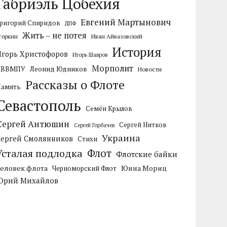
Габриэль Цобехия
Евгений Мартынович
ригорий Спиридов
ДПФ
Жить – не потея
горкин
Иван Айвазовский
История
Игорь Христофоров
Игорь Шавров
Морполит
КВВМПУ
Леонид Юдников
Новости
Рассказы о Флоте
Память
Севастополь
Семён Крылов
Сергей Антюшин
Сергей Нитков
Сергей Горбачев
Украина
Сергей Смолянников
Стихи
Усталая подлодка
Флот
Флотские байки
Человек флота
Черноморский Флот
Юнна Мориц
Юрий Михайлов