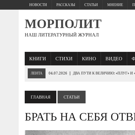
НОВОСТИ
РАССКАЗЫ
СТАТЬИ
МНЕНИЕ
П
МОРПОЛИТ
НАШ ЛИТЕРАТУРНЫЙ ЖУРНАЛ
КНИГИ
СТИХИ
КИНО
ВИДЕО
ЛЕНТА
04.07.2026
|
ДВА ПУТИ К ВЕЛИЧИЮ: «ПЛУГ» И
27.06.2026
|
«ЕСЛИ ПАРЕНЬ ЖЕСТКО БЬЕТ…
25.06.2026
|
КТО БРОСИТ СПАСАТЕЛЬНЫЙ КРУГ «ПОБЕДЕ»
ГЛАВНАЯ
СТАТЬИ
19.06.2026
|
230- ЛЕТИЮ ИМПЕРАТОРА НИКОЛАЯ I
БРАТЬ НА СЕБЯ ОТ
10.06.2026
|
ЕВРОПЕЙСКИЕ ВАРВАРЫ РУКАМИ ЗЕЛЕНСК
«ОБОРОНА СЕВАСТОПОЛЯ 1854–1855 ГГ.».
03.06.2026
|
ГЕНЕРАЛ ШТУРМ: ПОЛКОВОДЧЕСКОЕ ИСКУС