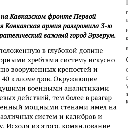
Г
. на Кавказском фронте Первой
Е
я Кавказская армия разгромила 3-ю
ратегический важный город Эрзерум.
сположенную в глубокой долине
орными хребтами систему искусно
чно вооруженных крепостей и
 40 километров. Окружающие
ведущими военными аналитиками
ых действий, тем более в разгар
есенный мощными стенами имел на
различных систем и калибров и
у. Исходя из этого, командование