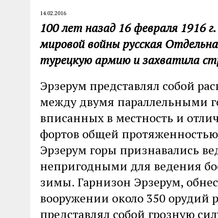
14.02.2016
100 лет назад 16 февраля 1916 г
мировой войны русская Отдельна
турецкую армию и захватила ст
Эрзерум представлял собой ра
между двумя параллельными г
вписанных в местность и отли
фортов общей протяженностью
Эрзерум горы признавались 
непригодными для ведения боев
зимы. Гарнизон Эрзерум, обн
вооружении около 350 орудий 
представлял собой грозную сил