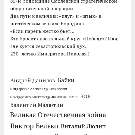
85-й годовщине Смоленской стратегической
оборонительной операции
Два пути к величию: «плуг» и «штык» в
поэтическом зеркале Бородина
«Если парень жестко бьет…
Кто бросит спасательный круг «Победе»? Или,
где куется севастопольский дух.
230- летию Императора Николая I
Байки
Андрей Данилов
Бондаренко Александр Алексеевич
ВОВ
Бондаренко Александр Иванович
ВМФ
Валентин Малютин
Великая Отечественная война
Виктор Белько
Виталий Люлин