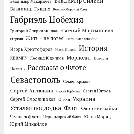
Владимир Силкин
Владимир Макарычев
Владимир Тыцких
Военно-Морской Флот
Габриэль Цобехия
Евгений Мартынович
Григорий Спиридов
ДПФ
Жить – не потея
Егоркин
Иван Айвазовский
История
Игорь Христофоров
Игорь Шавров
Морполит
КВВМПУ
Леонид Юдников
Новости
Рассказы о Флоте
Память
Севастополь
Семён Крылов
Сергей Антюшин
Сергей Нитков
Сергей Горбачев
Украина
Сергей Смолянников
Стихи
Усталая подлодка
Флот
Флотские байки
Человек флота
Черноморский Флот
Юнна Мориц
Юрий Михайлов