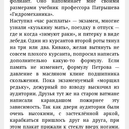
фолиант. Оно напоминает мне своими
размерами учебник профессора Патрышева
«Гидромеханика».
Наступил «час расплаты» — экзамен, многие
узнали «кузькину мать», поездку в отпуск —
где и когда «зимуют раки», и пятерку в виде
лебедя. Один из курсантов второй роты тянул
на три или два. Кивако, желая вытянуть не
совсем плохого курсанта, попросил написать
дополнительно какую-то формулу. Если
память не изменяет, формулу Петрова —
давление в масляном клине подшипника
скольжения. Пока экзаменуемый «морщил
редьку», дежурный по взводу выскочил из
аудитории. Друзья тут же на старом ватмане
написали карандашом пожирнее эту
зависимость. Так как двери аудитории были
очень высокими, с застеклённой аркой,
карабкаться пришлось друг на друга, при
этом плакат прижали к стеклу вверх ногами.