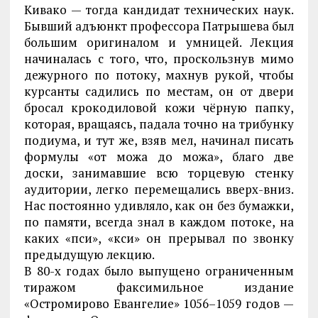
Кивако — тогда кандидат технических наук.
Бывший адъюнкт профессора Патрышева был
большим оригиналом и умницей. Лекция
начиналась с того, что, проскользнув мимо
дежурного по потоку, махнув рукой, чтобы
курсанты садились по местам, он от двери
бросал крокодиловой кожи чёрную папку,
которая, вращаясь, падала точно на трибунку
подиума, и тут же, взяв мел, начинал писать
формулы «от можа до можа», благо две
доски, занимавшие всю торцевую стенку
аудитории, легко перемещались вверх-вниз.
Нас постоянно удивляло, как он без бумажки,
по памяти, всегда знал в каждом потоке, на
каких «пси», «кси» он прерывал по звонку
предыдущую лекцию.
В 80-х годах было выпущено ограниченным
тиражом факсимильное издание
«Остромирово Евангелие» 1056–1059 годов —