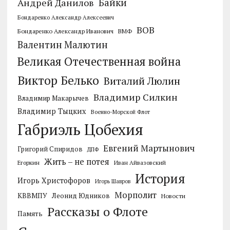
Байки
Андрей Данилов
Бондаренко Александр Алексеевич
ВОВ
Бондаренко Александр Иванович
ВМФ
Валентин Малютин
Великая Отечественная война
Виктор Белько
Виталий Люлин
Владимир Силкин
Владимир Макарычев
Владимир Тыцких
Военно-Морской Флот
Габриэль Цобехия
Евгений Мартынович
Григорий Спиридов
ДПФ
Жить – не потея
Егоркин
Иван Айвазовский
История
Игорь Христофоров
Игорь Шавров
Морполит
КВВМПУ
Леонид Юдников
Новости
Рассказы о Флоте
Память