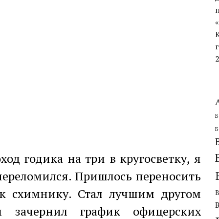
ЧЕСКОЙ ОБОРОНИТЕЛЬНОЙ ОПЕРАЦИИ
Б
Б
од годика на три в кругосветку, я
 переломился. Пришлось переносить
ак схимнику. Стал лучшим другом
 зачернил график офицерских