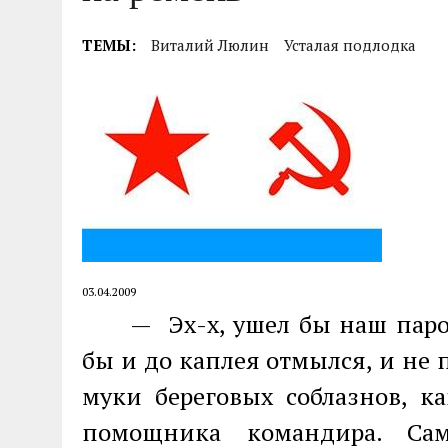
04.07.2026
|
85-Й ГОДОВЩИНЕ СМОЛЕНСКОЙ СТРАТЕГИ
ТЕМЫ:
Виталий Люлин
Усталая подлодка
03.04.2009
— Эх-х, ушел бы наш парох
бы и до каплея отмылся, и не
муки береговых соблазнов, к
помощника командира. Сам