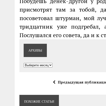
Побудешь денек-другой у ро
присмотрят там за тобой, 
посоветовал штурман, мой лу
тридцатник уже подгребал, 
Послушался его совета, да и к 
АРХИВЫ
Архивы
Предыдущая публикац
ПОХОЖИЕ СТАТЬИ