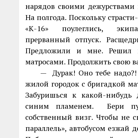
нарядов своими дежурствами п
На полгода. Поскольку страст
«К-16» поулеглись, экип
прерванный отпуск. Расщедр
Предложили и мне. Решил н
матросами. Продолжить свою ва
— Дурак! Оно тебе надо?!
жилой городок с бригадкой ма
Забуришься к какой-нибудь 
синим пламенем. Бери пут
собственный визг. Чтобы не с
параллель», автобусом езжай д