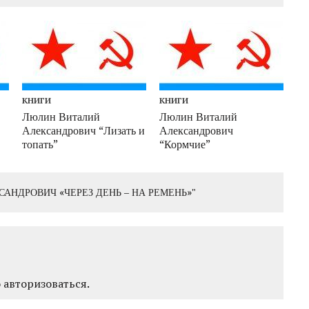
КНИГИ
КНИГИ
Люлин Виталий
Люлин Виталий
Александрович “Лизать и
Александрович
топать”
“Кормчие”
АНДРОВИЧ «ЧЕРЕЗ ДЕНЬ – НА РЕМЕНЬ»"
о
авторизоваться
.