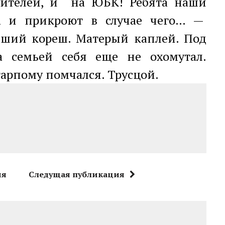
дителей, и на ЮБК! Ребята наши
да и прикроют в случае чего… —
чший кореш. Матерый каплей. Под
а семьей себя еще не охомутал.
старпому помчался. Трусцой.
ия
Следущая публикация