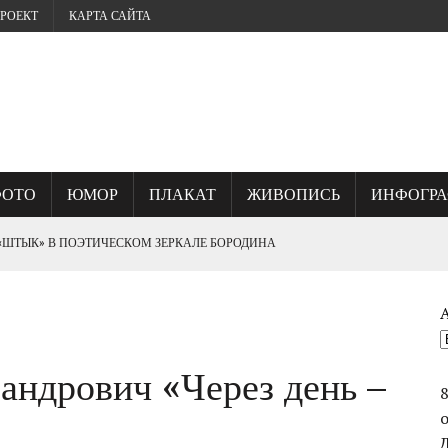
РОЕКТ
КАРТА САЙТА
ФОТО
ЮМОР
ПЛАКАТ
ЖИВОПИСЬ
ИНФОГР
 «ШТЫК» В ПОЭТИЧЕСКОМ ЗЕРКАЛЕ БОРОДИНА
? ИЛИ, ГДЕ КУЕТСЯ СЕВАСТОПОЛЬСКИЙ ДУХ.
андрович «Через день –
ОГО УНИЧТОЖИЛИ ВЕЛИКИЙ ШЕДЕВР ФРАНЦА РУБО ПАНОРАМУ
СТВО ВАСИЛИЯ ЧУЙКОВА ПРИ ВЗЯТИИ БЕРЛИНА