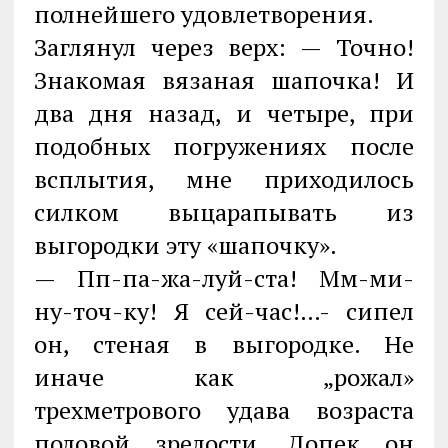
полнейшего удовлетворения.
Заглянул через верх: — Точно!
Знакомая вязаная шапочка! И
два дня назад, и четыре, при
подобных погружениях после
всплытия, мне приходилось
силком выцарапывать из
выгородки эту «шапочку».
— Пп-па-жа-луй-ста! Мм-ми-
ну-точ-ку! Я сей-час!…- сипел
он, стеная в выгородке. Не
иначе как „рожал»
трехметрового удава возраста
половой зрелости. Допек он