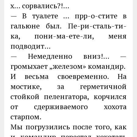
х… сорвались?!…
— В туалете … прр-о-стите в
гальюне был. Пе-ри-сталь-ти-
ка, пони-ма-ете-ли, меня
подводит…
— Немедленно вниз!… —
громыхает „железом» командир.
И весьма своевременно. На
мостике, за герметичной
стойкой пеленгатора, корчился
от сдерживаемого хохота
старпом.
Мы погрузились после того, как
и командир перестал хохотать