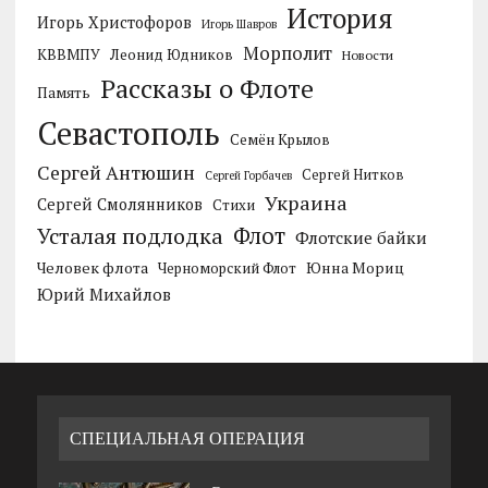
История
Игорь Христофоров
Игорь Шавров
Морполит
КВВМПУ
Леонид Юдников
Новости
Рассказы о Флоте
Память
Севастополь
Семён Крылов
Сергей Антюшин
Сергей Нитков
Сергей Горбачев
Украина
Сергей Смолянников
Стихи
Усталая подлодка
Флот
Флотские байки
Человек флота
Черноморский Флот
Юнна Мориц
Юрий Михайлов
СПЕЦИАЛЬНАЯ ОПЕРАЦИЯ