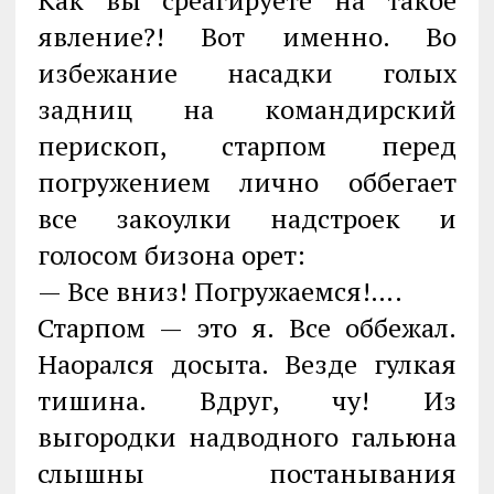
Как вы среагируете на такое
явление?! Вот именно. Во
избежание насадки голых
задниц на командирский
перископ, старпом перед
погружением лично оббегает
все закоулки надстроек и
голосом бизона орет:
— Все вниз! Погружаемся!….
Старпом — это я. Все оббежал.
Наорался досыта. Везде гулкая
тишина. Вдруг, чу! Из
выгородки надводного гальюна
слышны постанывания