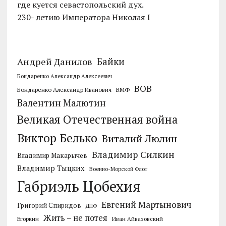
где куется севастопольский дух.
230- летию Императора Николая I
Байки
Андрей Данилов
Бондаренко Александр Алексеевич
ВОВ
Бондаренко Александр Иванович
ВМФ
Валентин Малютин
Великая Отечественная война
Виктор Белько
Виталий Люлин
Владимир Силкин
Владимир Макарычев
Владимир Тыцких
Военно-Морской Флот
Габриэль Цобехия
Евгений Мартынович
Григорий Спиридов
ДПФ
Жить – не потея
Егоркин
Иван Айвазовский