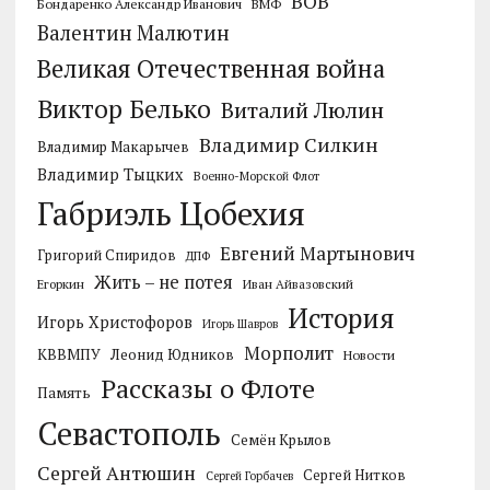
ВОВ
Бондаренко Александр Иванович
ВМФ
Валентин Малютин
Великая Отечественная война
Виктор Белько
Виталий Люлин
Владимир Силкин
Владимир Макарычев
Владимир Тыцких
Военно-Морской Флот
Габриэль Цобехия
Евгений Мартынович
Григорий Спиридов
ДПФ
Жить – не потея
Егоркин
Иван Айвазовский
История
Игорь Христофоров
Игорь Шавров
Морполит
КВВМПУ
Леонид Юдников
Новости
Рассказы о Флоте
Память
Севастополь
Семён Крылов
Сергей Антюшин
Сергей Нитков
Сергей Горбачев