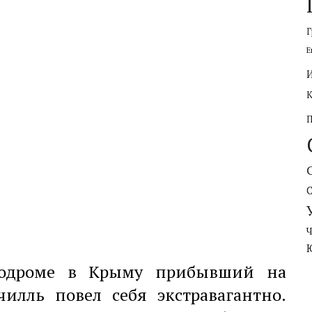
Г
Е
эродроме в Крыму прибывший на
илль повел себя экстравагантно.