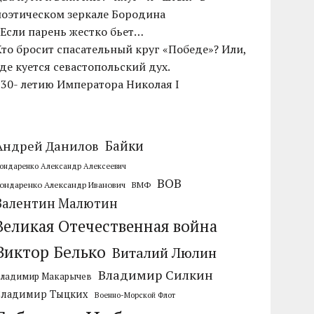
поэтическом зеркале Бородина
«Если парень жестко бьет…
Кто бросит спасательный круг «Победе»? Или,
где куется севастопольский дух.
230- летию Императора Николая I
Байки
Андрей Данилов
ондаренко Александр Алексеевич
ВОВ
ондаренко Александр Иванович
ВМФ
Валентин Малютин
Великая Отечественная война
Виктор Белько
Виталий Люлин
Владимир Силкин
Владимир Макарычев
Владимир Тыцких
Военно-Морской Флот