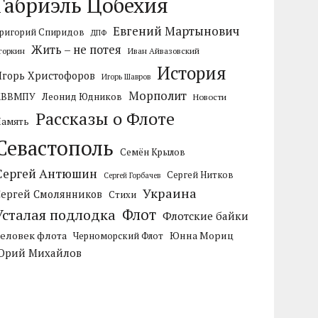
Габриэль Цобехия
Евгений Мартынович
ригорий Спиридов
ДПФ
Жить – не потея
горкин
Иван Айвазовский
История
Игорь Христофоров
Игорь Шавров
Морполит
КВВМПУ
Леонид Юдников
Новости
Рассказы о Флоте
Память
Севастополь
Семён Крылов
Сергей Антюшин
Сергей Нитков
Сергей Горбачев
Украина
Сергей Смолянников
Стихи
Усталая подлодка
Флот
Флотские байки
Человек флота
Черноморский Флот
Юнна Мориц
Юрий Михайлов