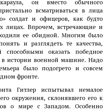
караула, он вместо обычного
пристально всматриваться в лица
о» солдат и офицеров, как будто
их лицах. Впрочем, встречающие и
аходили ее обидной. Многим было
онять и разглядеть те качества,
й способными оказать победное
 в истории военной машине. Надо
ремьера было подогрето и совсем
дном фронте.
онта Гитлер испытывал немалое
его окружения, склонявшего его к
ров о мире с Западом. Особенно