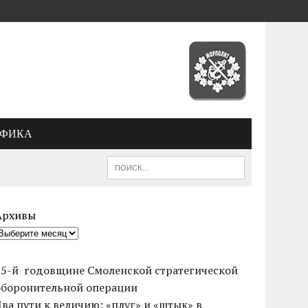
АФИКА
Архивы
85-й годовщине Смоленской стратегической
оборонительной операции
Два пути к величию: «плуг» и «штык» в