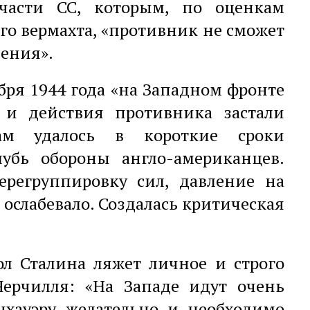
части СС, которым, по оценкам
о вермахта, «противник не сможет
ления».
бря 1944 года «на Западном фронте
, и действия противника застали
ам удалось в короткие сроки
убь обороны англо-американцев.
ерегруппировку сил, давление на
 ослабевало. Создалась критическая
ол Сталина ляжет личное и строго
Черчилля: «На Западе идут очень
нхауэру желательно и необходимо