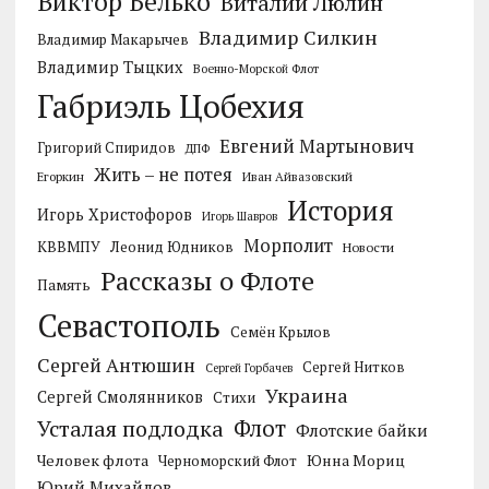
Виктор Белько
Виталий Люлин
Владимир Силкин
Владимир Макарычев
Владимир Тыцких
Военно-Морской Флот
Габриэль Цобехия
Евгений Мартынович
Григорий Спиридов
ДПФ
Жить – не потея
Егоркин
Иван Айвазовский
История
Игорь Христофоров
Игорь Шавров
Морполит
КВВМПУ
Леонид Юдников
Новости
Рассказы о Флоте
Память
Севастополь
Семён Крылов
Сергей Антюшин
Сергей Нитков
Сергей Горбачев
Украина
Сергей Смолянников
Стихи
Усталая подлодка
Флот
Флотские байки
Человек флота
Черноморский Флот
Юнна Мориц
Юрий Михайлов