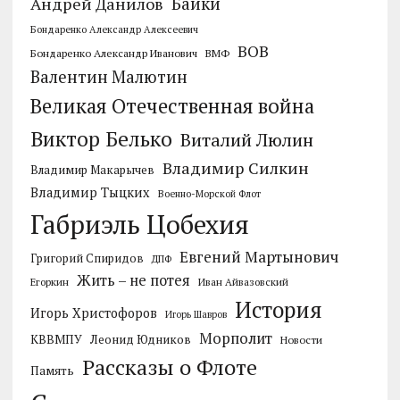
Байки
Андрей Данилов
Бондаренко Александр Алексеевич
ВОВ
Бондаренко Александр Иванович
ВМФ
Валентин Малютин
Великая Отечественная война
Виктор Белько
Виталий Люлин
Владимир Силкин
Владимир Макарычев
Владимир Тыцких
Военно-Морской Флот
Габриэль Цобехия
Евгений Мартынович
Григорий Спиридов
ДПФ
Жить – не потея
Егоркин
Иван Айвазовский
История
Игорь Христофоров
Игорь Шавров
Морполит
КВВМПУ
Леонид Юдников
Новости
Рассказы о Флоте
Память