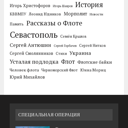
История
Игорь Христофоров
Игорь Шавров
Морполит
КВВМПУ
Леонид Юдников
Новости
Рассказы о Флоте
Память
Севастополь
Семён Крылов
Сергей Антюшин
Сергей Нитков
Сергей Горбачев
Украина
Сергей Смолянников
Стихи
Усталая подлодка
Флот
Флотские байки
Человек флота
Черноморский Флот
Юнна Мориц
Юрий Михайлов
СПЕЦИАЛЬНАЯ ОПЕРАЦИЯ