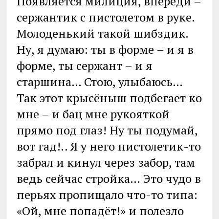
Появляется милиция, впереди –
сержантик с пистолетом в руке.
Молоденький такой шибздик.
Ну, я думаю: ты в форме – и я в
форме, ты сержант – и я
старшина… Стою, улыбаюсь…
Так этот крысёныш подбегает ко
мне – и бац мне рукояткой
прямо под глаз! Ну ты подумай,
вот гад!.. Я у него пистолетик-то
забрал и кинул через забор, там
ведь сейчас стройка… Это чудо в
перьях пропищало что-то типа:
«Ой, мне попадёт!» и полезло