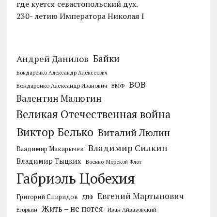
где куется севастопольский дух.
230- летию Императора Николая I
Байки
Андрей Данилов
Бондаренко Александр Алексеевич
ВОВ
Бондаренко Александр Иванович
ВМФ
Валентин Малютин
Великая Отечественная война
Виктор Белько
Виталий Люлин
Владимир Силкин
Владимир Макарычев
Владимир Тыцких
Военно-Морской Флот
Габриэль Цобехия
Евгений Мартынович
Григорий Спиридов
ДПФ
Жить – не потея
Егоркин
Иван Айвазовский