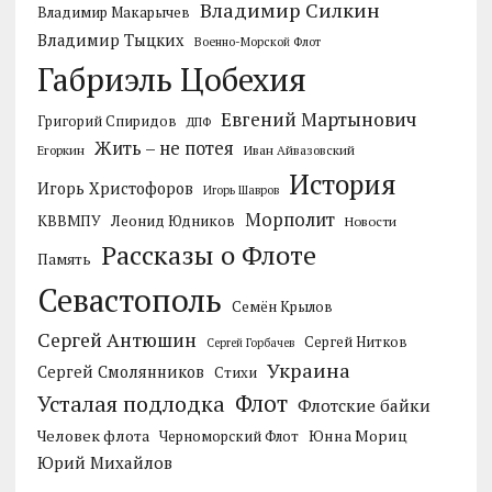
Владимир Силкин
Владимир Макарычев
Владимир Тыцких
Военно-Морской Флот
Габриэль Цобехия
Евгений Мартынович
Григорий Спиридов
ДПФ
Жить – не потея
Егоркин
Иван Айвазовский
История
Игорь Христофоров
Игорь Шавров
Морполит
КВВМПУ
Леонид Юдников
Новости
Рассказы о Флоте
Память
Севастополь
Семён Крылов
Сергей Антюшин
Сергей Нитков
Сергей Горбачев
Украина
Сергей Смолянников
Стихи
Усталая подлодка
Флот
Флотские байки
Человек флота
Черноморский Флот
Юнна Мориц
Юрий Михайлов