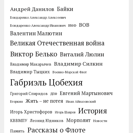
Байки
Андрей Данилов
Бондаренко Александр Алексеевич
ВОВ
Бондаренко Александр Иванович
ВМФ
Валентин Малютин
Великая Отечественная война
Виктор Белько
Виталий Люлин
Владимир Силкин
Владимир Макарычев
Владимир Тыцких
Военно-Морской Флот
Габриэль Цобехия
Евгений Мартынович
Григорий Спиридов
ДПФ
Жить – не потея
Егоркин
Иван Айвазовский
История
Игорь Христофоров
Игорь Шавров
Морполит
КВВМПУ
Леонид Юдников
Новости
Рассказы о Флоте
Память