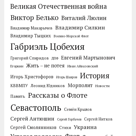
Великая Отечественная война
Виктор Белько
Виталий Люлин
Владимир Силкин
Владимир Макарычев
Владимир Тыцких
Военно-Морской Флот
Габриэль Цобехия
Евгений Мартынович
Григорий Спиридов
ДПФ
Жить – не потея
Егоркин
Иван Айвазовский
История
Игорь Христофоров
Игорь Шавров
Морполит
КВВМПУ
Леонид Юдников
Новости
Рассказы о Флоте
Память
Севастополь
Семён Крылов
Сергей Антюшин
Сергей Нитков
Сергей Горбачев
Украина
Сергей Смолянников
Стихи