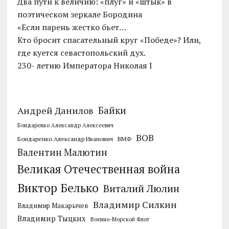
Два пути к величию: «плуг» и «штык» в
поэтическом зеркале Бородина
«Если парень жестко бьет…
Кто бросит спасательный круг «Победе»? Или,
где куется севастопольский дух.
230- летию Императора Николая I
Байки
Андрей Данилов
Бондаренко Александр Алексеевич
ВОВ
Бондаренко Александр Иванович
ВМФ
Валентин Малютин
Великая Отечественная война
Виктор Белько
Виталий Люлин
Владимир Силкин
Владимир Макарычев
Владимир Тыцких
Военно-Морской Флот