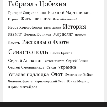
Габриэль Цобехия
Евгений Мартынович
Григорий Спиридов
ДПФ
Жить – не потея
Егоркин
Иван Айвазовский
История
Игорь Христофоров
Игорь Шавров
Морполит
КВВМПУ
Леонид Юдников
Новости
Рассказы о Флоте
Память
Севастополь
Семён Крылов
Сергей Антюшин
Сергей Нитков
Сергей Горбачев
Украина
Сергей Смолянников
Стихи
Усталая подлодка
Флот
Флотские байки
Человек флота
Черноморский Флот
Юнна Мориц
Юрий Михайлов