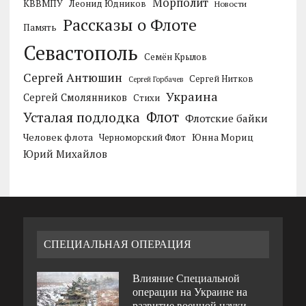
Морполит
КВВМПУ
Леонид Юдников
Новости
Рассказы о Флоте
Память
Севастополь
Семён Крылов
Сергей Антюшин
Сергей Нитков
Сергей Горбачев
Украина
Сергей Смолянников
Стихи
Усталая подлодка
Флот
Флотские байки
Человек флота
Черноморский Флот
Юнна Мориц
Юрий Михайлов
СПЕЦИАЛЬНАЯ ОПЕРАЦИЯ
Влияние Специальной
операции на Украине на
развитие военной науки.