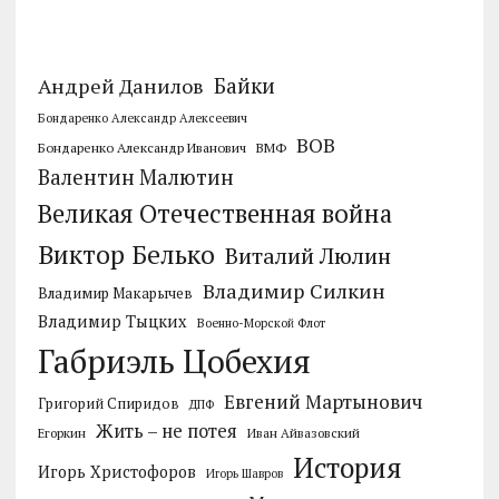
Байки
Андрей Данилов
Бондаренко Александр Алексеевич
ВОВ
Бондаренко Александр Иванович
ВМФ
Валентин Малютин
Великая Отечественная война
Виктор Белько
Виталий Люлин
Владимир Силкин
Владимир Макарычев
Владимир Тыцких
Военно-Морской Флот
Габриэль Цобехия
Евгений Мартынович
Григорий Спиридов
ДПФ
Жить – не потея
Егоркин
Иван Айвазовский
История
Игорь Христофоров
Игорь Шавров