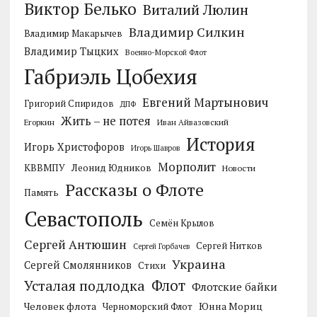
Виктор Белько
Виталий Люлин
Владимир Силкин
Владимир Макарычев
Владимир Тыцких
Военно-Морской Флот
Габриэль Цобехия
Евгений Мартынович
Григорий Спиридов
ДПФ
Жить – не потея
Егоркин
Иван Айвазовский
История
Игорь Христофоров
Игорь Шавров
Морполит
КВВМПУ
Леонид Юдников
Новости
Рассказы о Флоте
Память
Севастополь
Семён Крылов
Сергей Антюшин
Сергей Нитков
Сергей Горбачев
Украина
Сергей Смолянников
Стихи
Усталая подлодка
Флот
Флотские байки
Человек флота
Черноморский Флот
Юнна Мориц