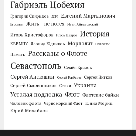
Габриэль Цобехия
Евгений Мартынович
Григорий Спиридов
ДПФ
Жить – не потея
Егоркин
Иван Айвазовский
История
Игорь Христофоров
Игорь Шавров
Морполит
КВВМПУ
Леонид Юдников
Новости
Рассказы о Флоте
Память
Севастополь
Семён Крылов
Сергей Антюшин
Сергей Нитков
Сергей Горбачев
Украина
Сергей Смолянников
Стихи
Усталая подлодка
Флот
Флотские байки
Человек флота
Черноморский Флот
Юнна Мориц
Юрий Михайлов