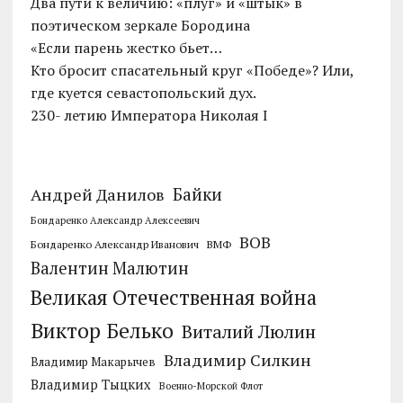
Два пути к величию: «плуг» и «штык» в
поэтическом зеркале Бородина
«Если парень жестко бьет…
Кто бросит спасательный круг «Победе»? Или,
где куется севастопольский дух.
230- летию Императора Николая I
Байки
Андрей Данилов
Бондаренко Александр Алексеевич
ВОВ
Бондаренко Александр Иванович
ВМФ
Валентин Малютин
Великая Отечественная война
Виктор Белько
Виталий Люлин
Владимир Силкин
Владимир Макарычев
Владимир Тыцких
Военно-Морской Флот