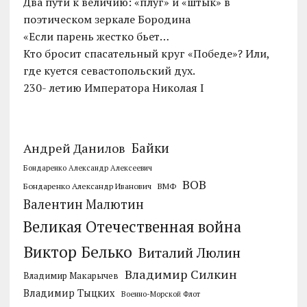
Два пути к величию: «плуг» и «штык» в
поэтическом зеркале Бородина
«Если парень жестко бьет…
Кто бросит спасательный круг «Победе»? Или,
где куется севастопольский дух.
230- летию Императора Николая I
Байки
Андрей Данилов
Бондаренко Александр Алексеевич
ВОВ
Бондаренко Александр Иванович
ВМФ
Валентин Малютин
Великая Отечественная война
Виктор Белько
Виталий Люлин
Владимир Силкин
Владимир Макарычев
Владимир Тыцких
Военно-Морской Флот