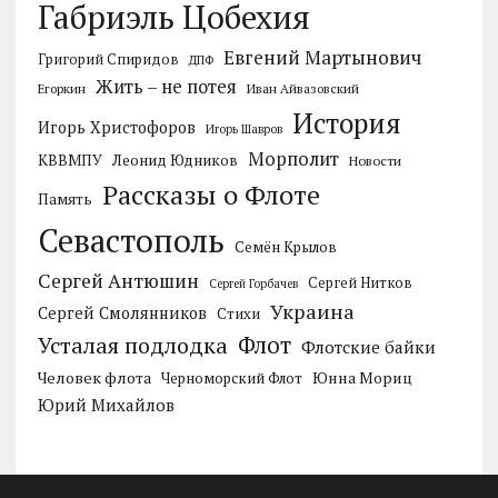
Габриэль Цобехия
Евгений Мартынович
Григорий Спиридов
ДПФ
Жить – не потея
Егоркин
Иван Айвазовский
История
Игорь Христофоров
Игорь Шавров
Морполит
КВВМПУ
Леонид Юдников
Новости
Рассказы о Флоте
Память
Севастополь
Семён Крылов
Сергей Антюшин
Сергей Нитков
Сергей Горбачев
Украина
Сергей Смолянников
Стихи
Усталая подлодка
Флот
Флотские байки
Человек флота
Черноморский Флот
Юнна Мориц
Юрий Михайлов