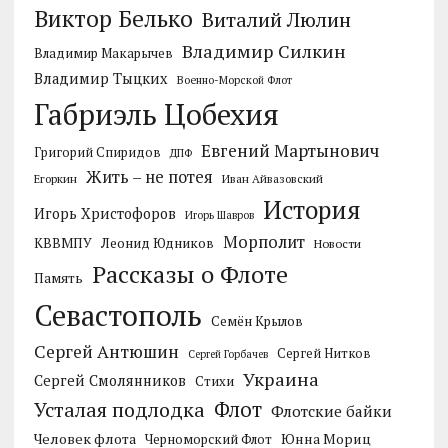
Виктор Белько
Виталий Люлин
Владимир Силкин
Владимир Макарычев
Владимир Тыцких
Военно-Морской Флот
Габриэль Цобехия
Евгений Мартынович
Григорий Спиридов
ДПФ
Жить – не потея
Егоркин
Иван Айвазовский
История
Игорь Христофоров
Игорь Шавров
Морполит
КВВМПУ
Леонид Юдников
Новости
Рассказы о Флоте
Память
Севастополь
Семён Крылов
Сергей Антюшин
Сергей Нитков
Сергей Горбачев
Украина
Сергей Смолянников
Стихи
Усталая подлодка
Флот
Флотские байки
Человек флота
Черноморский Флот
Юнна Мориц