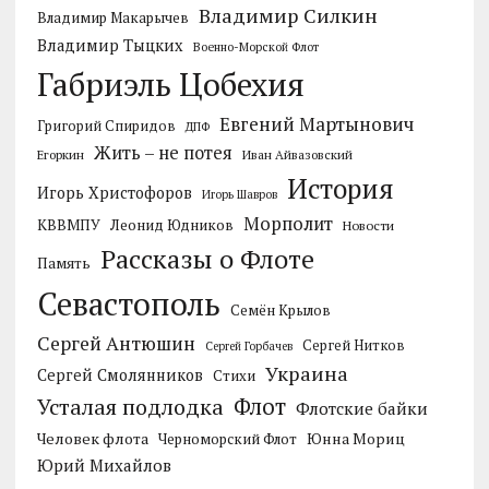
Владимир Силкин
Владимир Макарычев
Владимир Тыцких
Военно-Морской Флот
Габриэль Цобехия
Евгений Мартынович
Григорий Спиридов
ДПФ
Жить – не потея
Егоркин
Иван Айвазовский
История
Игорь Христофоров
Игорь Шавров
Морполит
КВВМПУ
Леонид Юдников
Новости
Рассказы о Флоте
Память
Севастополь
Семён Крылов
Сергей Антюшин
Сергей Нитков
Сергей Горбачев
Украина
Сергей Смолянников
Стихи
Усталая подлодка
Флот
Флотские байки
Человек флота
Черноморский Флот
Юнна Мориц
Юрий Михайлов