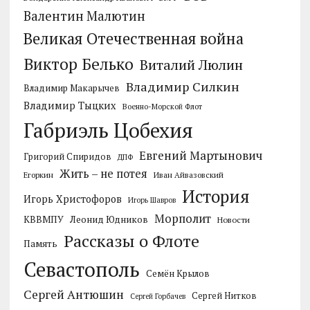
Валентин Малютин
Великая Отечественная война
Виктор Белько
Виталий Люлин
Владимир Силкин
Владимир Макарычев
Владимир Тыцких
Военно-Морской Флот
Габриэль Цобехия
Евгений Мартынович
Григорий Спиридов
ДПФ
Жить – не потея
Егоркин
Иван Айвазовский
История
Игорь Христофоров
Игорь Шавров
Морполит
КВВМПУ
Леонид Юдников
Новости
Рассказы о Флоте
Память
Севастополь
Семён Крылов
Сергей Антюшин
Сергей Нитков
Сергей Горбачев