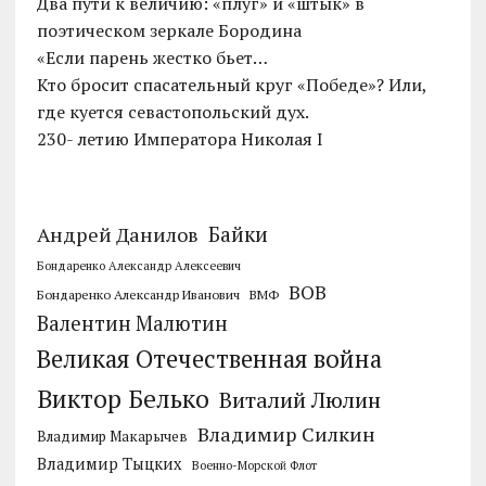
Два пути к величию: «плуг» и «штык» в
поэтическом зеркале Бородина
«Если парень жестко бьет…
Кто бросит спасательный круг «Победе»? Или,
где куется севастопольский дух.
230- летию Императора Николая I
Байки
Андрей Данилов
Бондаренко Александр Алексеевич
ВОВ
Бондаренко Александр Иванович
ВМФ
Валентин Малютин
Великая Отечественная война
Виктор Белько
Виталий Люлин
Владимир Силкин
Владимир Макарычев
Владимир Тыцких
Военно-Морской Флот