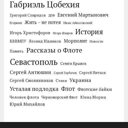
Габриэль Цобехия
Евгений Мартынович
Григорий Спиридов
ДПФ
Жить – не потея
Егоркин
Иван Айвазовский
История
Игорь Христофоров
Игорь Шавров
Морполит
КВВМПУ
Леонид Юдников
Новости
Рассказы о Флоте
Память
Севастополь
Семён Крылов
Сергей Антюшин
Сергей Нитков
Сергей Горбачев
Украина
Сергей Смолянников
Стихи
Усталая подлодка
Флот
Флотские байки
Человек флота
Черноморский Флот
Юнна Мориц
Юрий Михайлов