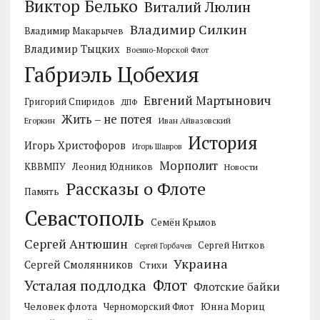
Виктор Белько
Виталий Люлин
Владимир Силкин
Владимир Макарычев
Владимир Тыцких
Военно-Морской Флот
Габриэль Цобехия
Евгений Мартынович
Григорий Спиридов
ДПФ
Жить – не потея
Егоркин
Иван Айвазовский
История
Игорь Христофоров
Игорь Шавров
Морполит
КВВМПУ
Леонид Юдников
Новости
Рассказы о Флоте
Память
Севастополь
Семён Крылов
Сергей Антюшин
Сергей Нитков
Сергей Горбачев
Украина
Сергей Смолянников
Стихи
Усталая подлодка
Флот
Флотские байки
Человек флота
Черноморский Флот
Юнна Мориц