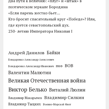
Два пути к величию: «плуг» и «штык» в
поэтическом зеркале Бородина
«Если парень жестко бьет…
Кто бросит спасательный круг «Победе»? Или,
где куется севастопольский дух.
230- летию Императора Николая I
Байки
Андрей Данилов
Бондаренко Александр Алексеевич
ВОВ
Бондаренко Александр Иванович
ВМФ
Валентин Малютин
Великая Отечественная война
Виктор Белько
Виталий Люлин
Владимир Силкин
Владимир Макарычев
Владимир Тыцких
Военно-Морской Флот