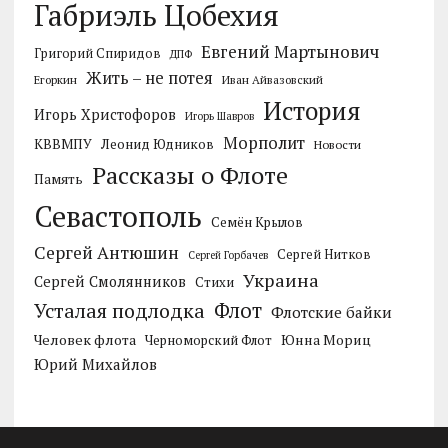
Габриэль Цобехия
Евгений Мартынович
Григорий Спиридов
ДПФ
Жить – не потея
Егоркин
Иван Айвазовский
История
Игорь Христофоров
Игорь Шавров
Морполит
КВВМПУ
Леонид Юдников
Новости
Рассказы о Флоте
Память
Севастополь
Семён Крылов
Сергей Антюшин
Сергей Нитков
Сергей Горбачев
Украина
Сергей Смолянников
Стихи
Усталая подлодка
Флот
Флотские байки
Человек флота
Черноморский Флот
Юнна Мориц
Юрий Михайлов