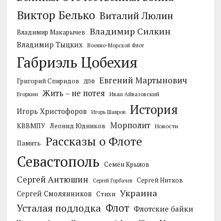
Виктор Белько
Виталий Люлин
Владимир Силкин
Владимир Макарычев
Владимир Тыцких
Военно-Морской Флот
Габриэль Цобехия
Евгений Мартынович
Григорий Спиридов
ДПФ
Жить – не потея
Егоркин
Иван Айвазовский
История
Игорь Христофоров
Игорь Шавров
Морполит
КВВМПУ
Леонид Юдников
Новости
Рассказы о Флоте
Память
Севастополь
Семён Крылов
Сергей Антюшин
Сергей Нитков
Сергей Горбачев
Украина
Сергей Смолянников
Стихи
Усталая подлодка
Флот
Флотские байки