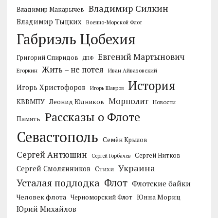
Владимир Силкин
Владимир Макарычев
Владимир Тыцких
Военно-Морской Флот
Габриэль Цобехия
Евгений Мартынович
Григорий Спиридов
ДПФ
Жить – не потея
Егоркин
Иван Айвазовский
История
Игорь Христофоров
Игорь Шавров
Морполит
КВВМПУ
Леонид Юдников
Новости
Рассказы о Флоте
Память
Севастополь
Семён Крылов
Сергей Антюшин
Сергей Нитков
Сергей Горбачев
Украина
Сергей Смолянников
Стихи
Усталая подлодка
Флот
Флотские байки
Человек флота
Черноморский Флот
Юнна Мориц
Юрий Михайлов