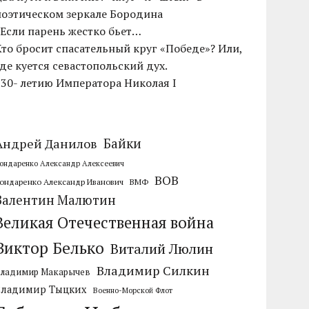
поэтическом зеркале Бородина
«Если парень жестко бьет…
Кто бросит спасательный круг «Победе»? Или,
где куется севастопольский дух.
230- летию Императора Николая I
Байки
Андрей Данилов
ондаренко Александр Алексеевич
ВОВ
ондаренко Александр Иванович
ВМФ
Валентин Малютин
Великая Отечественная война
Виктор Белько
Виталий Люлин
Владимир Силкин
Владимир Макарычев
Владимир Тыцких
Военно-Морской Флот