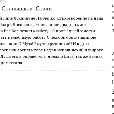
.2019
ЧЕСКОЙ ОБОРОНИТЕЛЬНОЙ ОПЕРАЦИИ
 Солнышков. Стихи.
й Лине Лукиничне Панченко Стихотворение на день
Бадри Догонадзе, дописанное двадцать лет
и Вас Бог познать заботу –О прошедшей юности
лать нелюбимую работу,С нелюбимой женщиною
аншенкин О Муза! Выучи грузинский! И к дню
поспеши воспеть торс Бадри исполинский и широту
Душа его в оправе тела, должно быть, так же велика.
Б
примется за…
Б