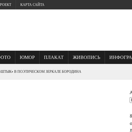
РОЕКТ
КАРТА САЙТА
ФОТО
ЮМОР
ПЛАКАТ
ЖИВОПИСЬ
ИНФОГР
 «ШТЫК» В ПОЭТИЧЕСКОМ ЗЕРКАЛЕ БОРОДИНА
? ИЛИ, ГДЕ КУЕТСЯ СЕВАСТОПОЛЬСКИЙ ДУХ.
ОГО УНИЧТОЖИЛИ ВЕЛИКИЙ ШЕДЕВР ФРАНЦА РУБО ПАНОРАМУ
СТВО ВАСИЛИЯ ЧУЙКОВА ПРИ ВЗЯТИИ БЕРЛИНА