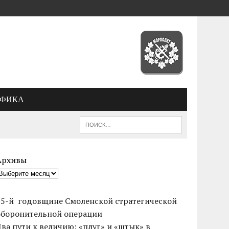
АФИКА
Архивы
85-й годовщине Смоленской стратегической
оборонительной операции
Два пути к величию: «плуг» и «штык» в