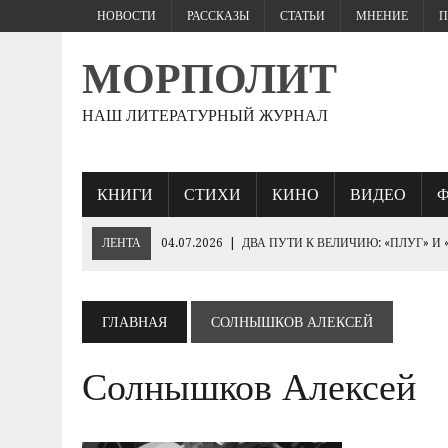
НОВОСТИ
РАССКАЗЫ
СТАТЬИ
МНЕНИЕ
П
МОРПОЛИТ
НАШ ЛИТЕРАТУРНЫЙ ЖУРНАЛ
КНИГИ
СТИХИ
КИНО
ВИДЕО
ЛЕНТА
04.07.2026
|
ДВА ПУТИ К ВЕЛИЧИЮ: «ПЛУГ» И
27.06.2026
|
«ЕСЛИ ПАРЕНЬ ЖЕСТКО БЬЕТ…
25.06.2026
|
КТО БРОСИТ СПАСАТЕЛЬНЫЙ КРУГ «ПОБЕДЕ»
ГЛАВНАЯ
СОЛНЫШКОВ АЛЕКСЕЙ
19.06.2026
|
230- ЛЕТИЮ ИМПЕРАТОРА НИКОЛАЯ I
Солнышков Алексей
10.06.2026
|
ЕВРОПЕЙСКИЕ ВАРВАРЫ РУКАМИ ЗЕЛЕНСК
«ОБОРОНА СЕВАСТОПОЛЯ 1854–1855 ГГ.».
03.06.2026
|
ГЕНЕРАЛ ШТУРМ: ПОЛКОВОДЧЕСКОЕ ИСКУС