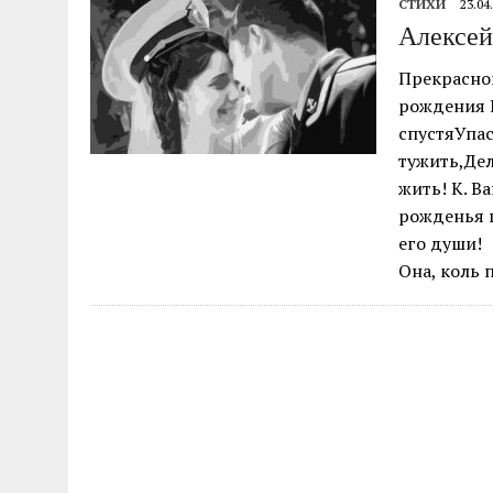
СТИХИ
23.04
04.07.2026
|
85-Й ГОДОВЩИНЕ СМОЛЕНСКОЙ СТРАТЕГИ
Алексей
Прекрасно
рождения 
спустяУпас
тужить,Де
жить! К. В
рожденья 
его души! 
Она, коль 