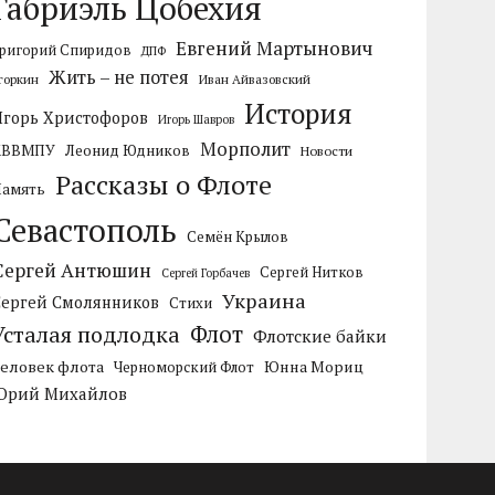
Габриэль Цобехия
Евгений Мартынович
ригорий Спиридов
ДПФ
Жить – не потея
горкин
Иван Айвазовский
История
Игорь Христофоров
Игорь Шавров
Морполит
КВВМПУ
Леонид Юдников
Новости
Рассказы о Флоте
Память
Севастополь
Семён Крылов
Сергей Антюшин
Сергей Нитков
Сергей Горбачев
Украина
Сергей Смолянников
Стихи
Усталая подлодка
Флот
Флотские байки
Человек флота
Черноморский Флот
Юнна Мориц
Юрий Михайлов