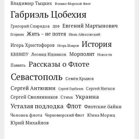
Владимир Тыцких
Военно-Морской Флот
Габриэль Цобехия
Евгений Мартынович
Григорий Спиридов
ДПФ
Жить – не потея
Егоркин
Иван Айвазовский
История
Игорь Христофоров
Игорь Шавров
Морполит
КВВМПУ
Леонид Юдников
Новости
Рассказы о Флоте
Память
Севастополь
Семён Крылов
Сергей Антюшин
Сергей Нитков
Сергей Горбачев
Украина
Сергей Смолянников
Стихи
Усталая подлодка
Флот
Флотские байки
Человек флота
Черноморский Флот
Юнна Мориц
Юрий Михайлов