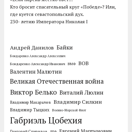
Кто бросит спасательный круг «Победе»? Или,
где куется севастопольский дух.
230- летию Императора Николая I
Байки
Андрей Данилов
Бондаренко Александр Алексеевич
ВОВ
Бондаренко Александр Иванович
ВМФ
Валентин Малютин
Великая Отечественная война
Виктор Белько
Виталий Люлин
Владимир Силкин
Владимир Макарычев
Владимир Тыцких
Военно-Морской Флот
Габриэль Цобехия
Евгений Мартынович
Григорий Спиридов
ДПФ