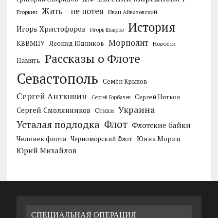
Жить – не потея
Егоркин
Иван Айвазовский
История
Игорь Христофоров
Игорь Шавров
Морполит
КВВМПУ
Леонид Юдников
Новости
Рассказы о Флоте
Память
Севастополь
Семён Крылов
Сергей Антюшин
Сергей Нитков
Сергей Горбачев
Украина
Сергей Смолянников
Стихи
Усталая подлодка
Флот
Флотские байки
Человек флота
Черноморский Флот
Юнна Мориц
Юрий Михайлов
СПЕЦИАЛЬНАЯ ОПЕРАЦИЯ