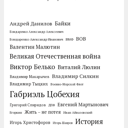
Байки
Андрей Данилов
Бондаренко Александр Алексеевич
ВОВ
Бондаренко Александр Иванович
ВМФ
Валентин Малютин
Великая Отечественная война
Виктор Белько
Виталий Люлин
Владимир Силкин
Владимир Макарычев
Владимир Тыцких
Военно-Морской Флот
Габриэль Цобехия
Евгений Мартынович
Григорий Спиридов
ДПФ
Жить – не потея
Егоркин
Иван Айвазовский
История
Игорь Христофоров
Игорь Шавров