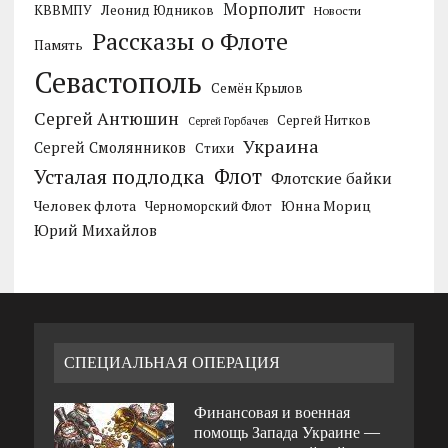
Морполит
КВВМПУ
Леонид Юдников
Новости
Рассказы о Флоте
Память
Севастополь
Семён Крылов
Сергей Антюшин
Сергей Нитков
Сергей Горбачев
Украина
Сергей Смолянников
Стихи
Усталая подлодка
Флот
Флотские байки
Человек флота
Черноморский Флот
Юнна Мориц
Юрий Михайлов
СПЕЦИАЛЬНАЯ ОПЕРАЦИЯ
Финансовая и военная
помощь Запада Украине —