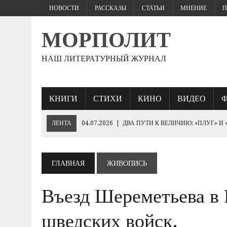
НОВОСТИ
РАССКАЗЫ
СТАТЬИ
МНЕНИЕ
П
МОРПОЛИТ
НАШ ЛИТЕРАТУРНЫЙ ЖУРНАЛ
КНИГИ
СТИХИ
КИНО
ВИДЕО
ЛЕНТА
04.07.2026
|
ДВА ПУТИ К ВЕЛИЧИЮ: «ПЛУГ» И
27.06.2026
|
«ЕСЛИ ПАРЕНЬ ЖЕСТКО БЬЕТ…
25.06.2026
|
КТО БРОСИТ СПАСАТЕЛЬНЫЙ КРУГ «ПОБЕДЕ»
ГЛАВНАЯ
ЖИВОПИСЬ
19.06.2026
|
230- ЛЕТИЮ ИМПЕРАТОРА НИКОЛАЯ I
Въезд Шереметьева в 
10.06.2026
|
ЕВРОПЕЙСКИЕ ВАРВАРЫ РУКАМИ ЗЕЛЕНСК
«ОБОРОНА СЕВАСТОПОЛЯ 1854–1855 ГГ.».
шведских войск.
03.06.2026
|
ГЕНЕРАЛ ШТУРМ: ПОЛКОВОДЧЕСКОЕ ИСКУС