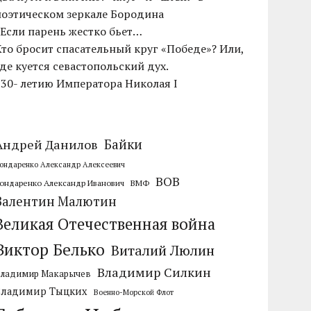
поэтическом зеркале Бородина
«Если парень жестко бьет…
Кто бросит спасательный круг «Победе»? Или,
где куется севастопольский дух.
230- летию Императора Николая I
Байки
Андрей Данилов
ондаренко Александр Алексеевич
ВОВ
ондаренко Александр Иванович
ВМФ
Валентин Малютин
Великая Отечественная война
Виктор Белько
Виталий Люлин
Владимир Силкин
Владимир Макарычев
Владимир Тыцких
Военно-Морской Флот