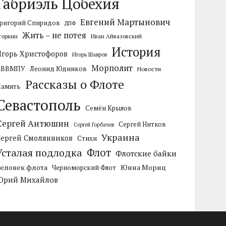
Габриэль Цобехия
Евгений Мартынович
ригорий Спиридов
ДПФ
Жить – не потея
горкин
Иван Айвазовский
История
Игорь Христофоров
Игорь Шавров
Морполит
КВВМПУ
Леонид Юдников
Новости
Рассказы о Флоте
Память
Севастополь
Семён Крылов
Сергей Антюшин
Сергей Нитков
Сергей Горбачев
Украина
Сергей Смолянников
Стихи
Усталая подлодка
Флот
Флотские байки
Человек флота
Черноморский Флот
Юнна Мориц
Юрий Михайлов