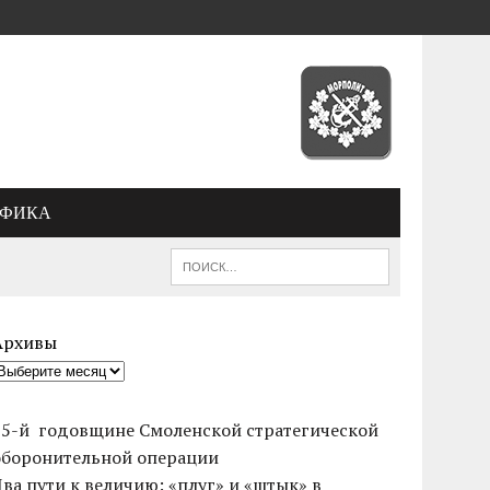
АФИКА
Архивы
85-й годовщине Смоленской стратегической
оборонительной операции
Два пути к величию: «плуг» и «штык» в