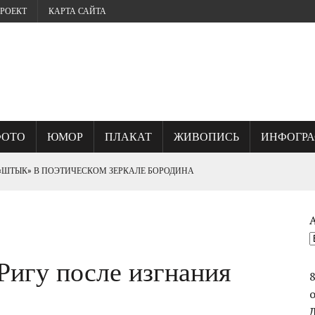
РОЕКТ
КАРТА САЙТА
ФОТО
ЮМОР
ПЛАКАТ
ЖИВОПИСЬ
ИНФОГР
 «ШТЫК» В ПОЭТИЧЕСКОМ ЗЕРКАЛЕ БОРОДИНА
? ИЛИ, ГДЕ КУЕТСЯ СЕВАСТОПОЛЬСКИЙ ДУХ.
Ригу после изгнания
ОГО УНИЧТОЖИЛИ ВЕЛИКИЙ ШЕДЕВР ФРАНЦА РУБО ПАНОРАМУ
СТВО ВАСИЛИЯ ЧУЙКОВА ПРИ ВЗЯТИИ БЕРЛИНА