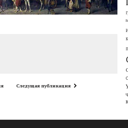
Г
Е
ия
Следущая публикация