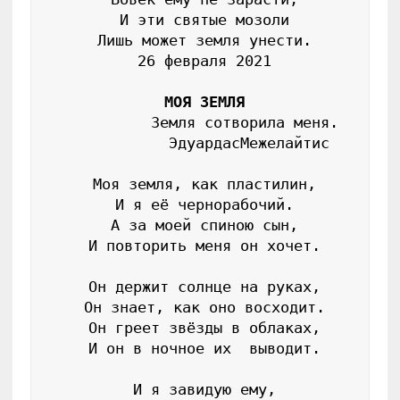
 И эти святые мозоли

 Лишь может земля унести.

 26 февраля 2021

МОЯ ЗЕМЛЯ
          Земля сотворила меня.

           ЭдуардасМежелайтис

 Моя земля, как пластилин,

 И я её чернорабочий.

 А за моей спиною сын,

 И повторить меня он хочет.

 Он держит солнце на руках,

 Он знает, как оно восходит.

 Он греет звёзды в облаках,

 И он в ночное их  выводит.

 И я завидую ему,
