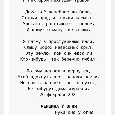
 И нектаром пахнущей травой. 

 Дома всё лечебное до боли,

 Старый пруд и  пряди камыша. 

 Улетают, расстаются с полем,

 И кому-то машут не спеша.

 Я гляжу в простуженные дали,

 Слышу шорох невесомых крыл.

 Эту землю, как они едва ли

 Кто-нибудь  так бережно любил.

 Потому весною и вернутся,

 Чтоб вдохнуть все  запахи земли.

 Но они в разлуке  не согнутся,

 Не забудут дома журавли.

 26 февраля 2921

ЖЕНЩИНА У ОГНЯ
              Руки она у огня 