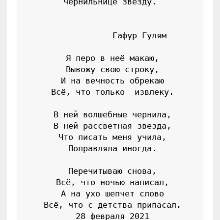
чернильнице звезду.

            Гафур Гулям

 Я перо в неё макаю,

 Вывожу свою строку,

 И на вечность обрекаю

 Всё, что только  извлеку.

 В ней волшебные чернила,

 В ней рассветная звезда,

 Что писать меня учила,

 Поправляла иногда.

 Перечитываю снова,

 Всё, что ночью написал,

 А на ухо шепчет слово

 Всё, что с детства припасал.

 28 февраля 2021
