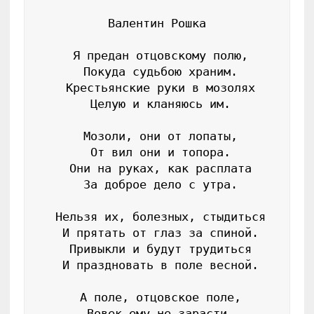
Валентин Рошка

 Я предан отцовскому полю,

 Покуда судьбою храним.

 Крестьянские руки в мозолях

 Целую и кланяюсь им.

 Мозоли, они от лопаты,

 От вил они и топора.

 Они на руках, как расплата

 За доброе дело с утра.

 Нельзя их, болезных, стыдиться

 И прятать от глаз за спиной.

 Привыкли и будут трудиться

 И праздновать в поле весной.

 А поле, отцовское поле,

 Вовек ему не зарасти,
