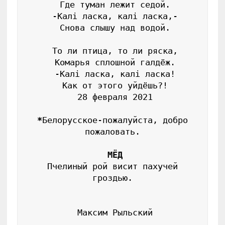
 Где туман лежит седой.

 -Калi ласка, калi ласка,-

 Снова слышу над водой.

 То ли птица, то ли ряска,

 Комарья сплошной галдёж.

 -Калi ласка, калi ласка!

 Как от этого уйдёшь?!

 28 февраля 2021

*
Белорусское-пожалуйста, добро 
пожаловать.

МЁД
 Пчелиный рой висит пахучей 
гроздью.

 Максим Рыльский
