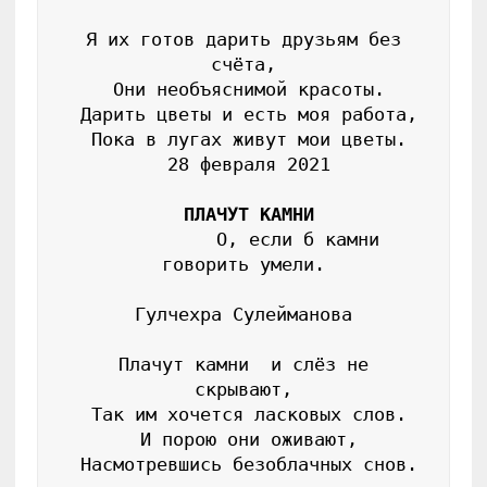
 Я их готов дарить друзьям без 
счёта,

 Они необъяснимой красоты.

 Дарить цветы и есть моя работа,

 Пока в лугах живут мои цветы.

 28 февраля 2021

ПЛАЧУТ КАМНИ
           О, если б камни 
говорить умели.

Гулчехра Сулейманова

 Плачут камни  и слёз не 
скрывают,

 Так им хочется ласковых слов.

 И порою они оживают,

 Насмотревшись безоблачных снов.
