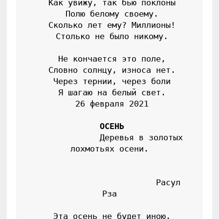
 Как увижу, так бью поклоны

 Полю белому своему.

 Сколько лет ему? Миллионы!

 Столько не было никому.

 Не кончается это поле,

 Словно солнцу, износа нет.

 Через тернии, через боли

 Я шагаю на белый свет.

 26 февраля 2021

ОСЕНЬ
              Деревья в золотых 
лохмотьях осени.

                         Расул 
Рза

 Эта осень не будет иною,
