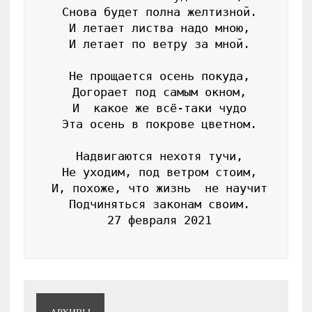
 Снова будет полна желтизной.

 И летает листва надо мною,

 И летает по ветру за мной.

 Не прощается осень покуда,

 Догорает под самым окном,

 И  какое же всё-таки чудо

 Эта осень в покрове цветном.

 Надвигаются нехотя тучи,

 Не уходим, под ветром стоим,

 И, похоже, что жизнь  не научит

 Подчиняться законам своим.

 27 февраля 2021
