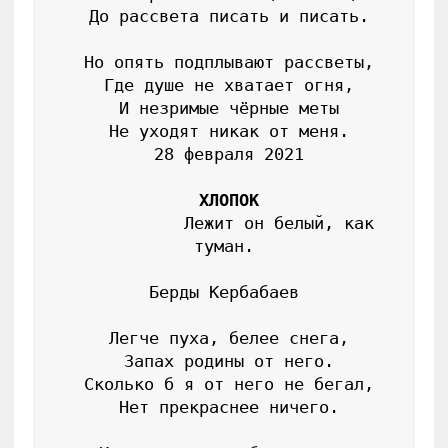
 До рассвета писать и писать.

 Но опять подплывают рассветы,

 Где душе не хватает огня,

 И незримые чёрные меты

 Не уходят никак от меня.

 28 февраля 2021

ХЛОПОК
            Лежит он белый, как 
туман.

Берды Кербабаев

 Легче пуха, белее снега,

 Запах родины от него.

 Сколько б я от него не бегал,

 Нет прекраснее ничего.
