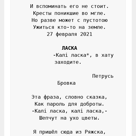
 И вспоминать его не стоит.

 Кресты поникшие во мгле.

 Но разве может с пустотою

 Ужиться кто-то на земле.

 27 февраля 2021

ЛАСКА
           -Калi ласка*, в хату 
заходите.

                        Петрусь 
Бровка 

 Эта фраза, словно сказка,

 Как пароль для доброты.

 -Калi ласка, калi ласка,-

 Шепчут на ухо цветы.

 Я пришёл сюда из Ряжска,
