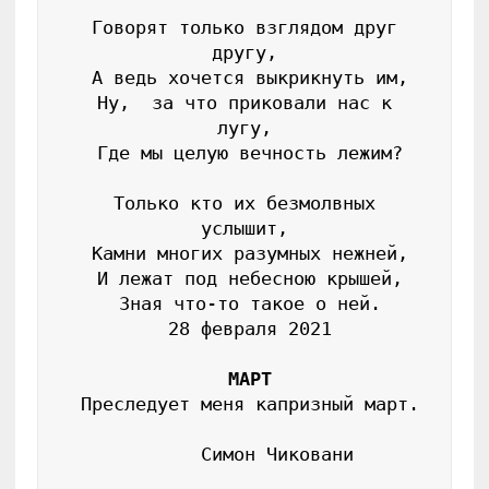
 Говорят только взглядом друг 
другу,

 А ведь хочется выкрикнуть им,

 Ну,  за что приковали нас к 
лугу,

 Где мы целую вечность лежим?

 Только кто их безмолвных 
услышит,

 Камни многих разумных нежней,

 И лежат под небесною крышей,

 Зная что-то такое о ней.

 28 февраля 2021

МАРТ
 Преследует меня капризный март.

      Симон Чиковани
