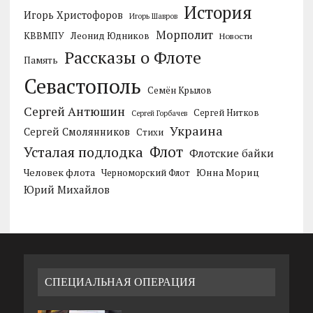
История
Игорь Христофоров
Игорь Шавров
Морполит
КВВМПУ
Леонид Юдников
Новости
Рассказы о Флоте
Память
Севастополь
Семён Крылов
Сергей Антюшин
Сергей Нитков
Сергей Горбачев
Украина
Сергей Смолянников
Стихи
Усталая подлодка
Флот
Флотские байки
Человек флота
Черноморский Флот
Юнна Мориц
Юрий Михайлов
СПЕЦИАЛЬНАЯ ОПЕРАЦИЯ