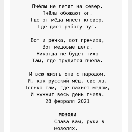
 Пчёлы не летят на север,

 Пчёлы обожают юг,

 Где от мёда млеет клевер,

 Где даёт работу луг.

 Вот и речка, вот гречиха,

 Вот медовые дела.

 Никогда не будет тихо

 Там, где трудится пчела.

 И всю жизнь она с народом,

 И, как русский мёд, светла.

 Только там, где пахнет мёдом,

 И жужжит весь день пчела.

 28 февраля 2021

МОЗОЛИ
          Слава вам, руки в 
мозолях.
