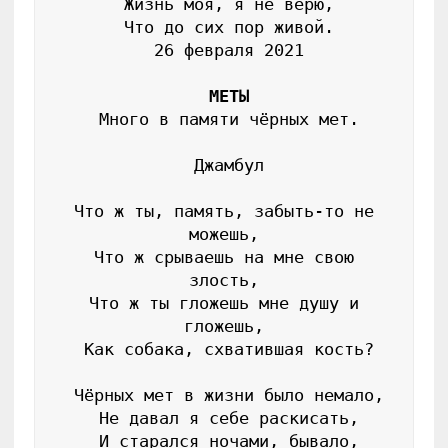
 Жизнь моя, я не верю,

 Что до сих пор живой.

 26 февраля 2021

МЕТЫ
 Много в памяти чёрных мет.

 Джамбул

 Что ж ты, память, забыть-то не 
можешь,

 Что ж срываешь на мне свою 
злость,

 Что ж ты гложешь мне душу и 
гложешь,

 Как собака, схватившая кость?

 Чёрных мет в жизни было немало,

 Не давал я себе раскисать,

 И старался ночами, бывало,
