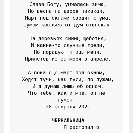
 Слава Богу, умчалась зима,

 Но весна на дворе никакая. 

 Март под окнами сводит с ума,

 Шумом крыльев от дум отвлекая.

 На деревьях синиц щебетня,

 И какие-то скучные трели,

 Но порадуют птицы меня,

 Прилетев из-за моря в апреле.

 А пока ещё март под окном, 

 Ходят тучи, как гуси, по лужам,

 И я думаю лишь об одном,

 Что тебе, как и мне, он не 
нужен.

 28 февраля 2021

ЧЕРНИЛЬНИЦА
           Я растопил в 