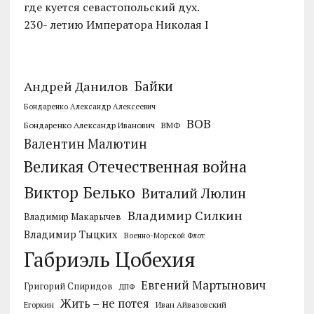
где куется севастопольский дух.
230- летию Императора Николая I
Байки
Андрей Данилов
Бондаренко Александр Алексеевич
ВОВ
Бондаренко Александр Иванович
ВМФ
Валентин Малютин
Великая Отечественная война
Виктор Белько
Виталий Люлин
Владимир Силкин
Владимир Макарычев
Владимир Тыцких
Военно-Морской Флот
Габриэль Цобехия
Евгений Мартынович
Григорий Спиридов
ДПФ
Жить – не потея
Егоркин
Иван Айвазовский