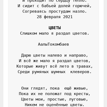
 И проходит по сердцу тепло.

 И сидит с бабьей долей горючей,

 Согреваясь простудам назло.

 28 февраля 2021

ЦВЕТЫ
 Слишком мало я раздал цветов.

АалыТокомбаев

 Дарю цветы налево и направо,

 И всё же мало я раздал цветов,

 Которые живут всё лето в травах,

 Среди румяных шумных  клеверов.

 Они глядят, пока  ещё живые,

 Пока их не положат под кресты,

 Цветы мои, простые, луговые,

 Никем не оценённые цветы.
