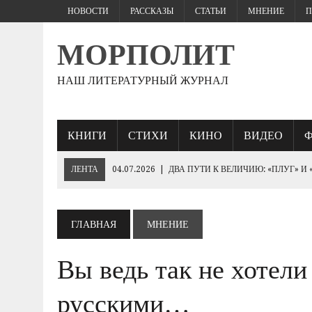
НОВОСТИ
РАССКАЗЫ
СТАТЬИ
МНЕНИЕ
П
МОРПОЛИТ
НАШ ЛИТЕРАТУРНЫЙ ЖУРНАЛ
КНИГИ
СТИХИ
КИНО
ВИДЕО
ЛЕНТА
04.07.2026
|
ДВА ПУТИ К ВЕЛИЧИЮ: «ПЛУГ» И
27.06.2026
|
«ЕСЛИ ПАРЕНЬ ЖЕСТКО БЬЕТ…
25.06.2026
|
КТО БРОСИТ СПАСАТЕЛЬНЫЙ КРУГ «ПОБЕДЕ»
ГЛАВНАЯ
МНЕНИЕ
19.06.2026
|
230- ЛЕТИЮ ИМПЕРАТОРА НИКОЛАЯ I
Вы ведь так не хотели
10.06.2026
|
ЕВРОПЕЙСКИЕ ВАРВАРЫ РУКАМИ ЗЕЛЕНСК
«ОБОРОНА СЕВАСТОПОЛЯ 1854–1855 ГГ.».
русскими…
03.06.2026
|
ГЕНЕРАЛ ШТУРМ: ПОЛКОВОДЧЕСКОЕ ИСКУС