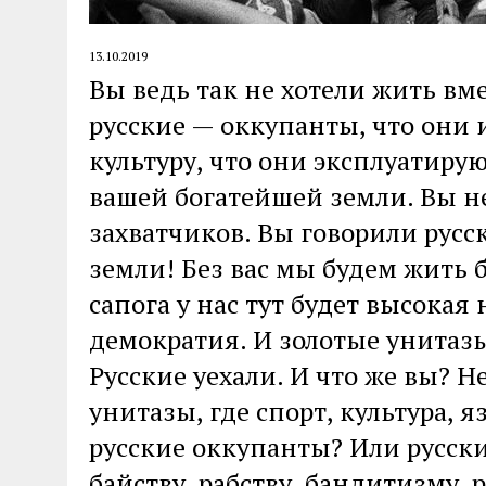
13.10.2019
Вы ведь так не хотели жить вме
русские — оккупанты, что они
культуру, что они эксплуатиру
вашей богатейшей земли. Вы не
захватчиков. Вы говорили русс
земли! Без вас мы будем жить б
сапога у нас тут будет высока
демократия. И золотые унитаз
Русские уехали. И что же вы? Н
унитазы, где спорт, культура, я
русские оккупанты? Или русск
байству, рабству, бандитизму, 