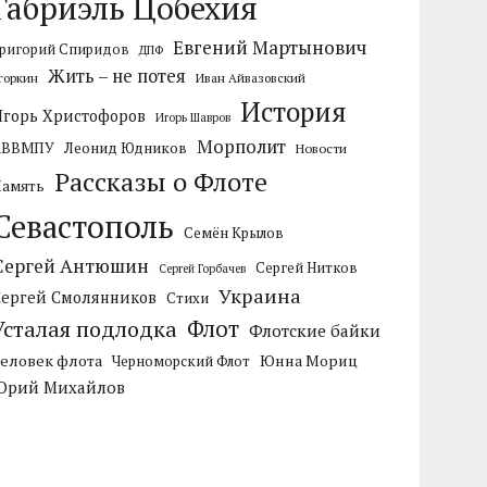
Габриэль Цобехия
Евгений Мартынович
ригорий Спиридов
ДПФ
Жить – не потея
горкин
Иван Айвазовский
История
Игорь Христофоров
Игорь Шавров
Морполит
КВВМПУ
Леонид Юдников
Новости
Рассказы о Флоте
Память
Севастополь
Семён Крылов
Сергей Антюшин
Сергей Нитков
Сергей Горбачев
Украина
Сергей Смолянников
Стихи
Усталая подлодка
Флот
Флотские байки
Человек флота
Черноморский Флот
Юнна Мориц
Юрий Михайлов