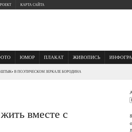
РОЕКТ
КАРТА САЙТА
ФОТО
ЮМОР
ПЛАКАТ
ЖИВОПИСЬ
ИНФОГР
 «ШТЫК» В ПОЭТИЧЕСКОМ ЗЕРКАЛЕ БОРОДИНА
? ИЛИ, ГДЕ КУЕТСЯ СЕВАСТОПОЛЬСКИЙ ДУХ.
 жить вместе с
ОГО УНИЧТОЖИЛИ ВЕЛИКИЙ ШЕДЕВР ФРАНЦА РУБО ПАНОРАМУ
СТВО ВАСИЛИЯ ЧУЙКОВА ПРИ ВЗЯТИИ БЕРЛИНА