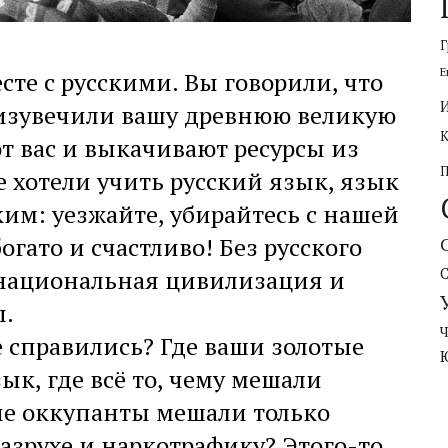
Г
Е
сте с русскими. Вы говорили, что
 изувечили вашу древнюю великую
ют вас и выкачивают ресурсы из
 хотели учить русский язык, язык
ким: уезжайте, убирайтесь с нашей
огато и счастливо! Без русского
я национальная цивилизация и
ы.
е справились? Где ваши золотые
зык, где всё то, чему мешали
ие оккупанты мешали только
разрухе и наркотрафику? Этого-то