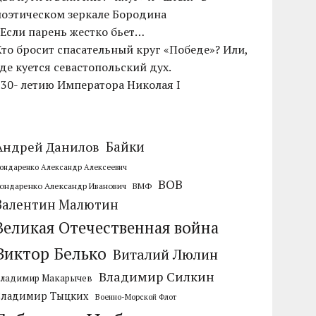
поэтическом зеркале Бородина
«Если парень жестко бьет…
Кто бросит спасательный круг «Победе»? Или,
где куется севастопольский дух.
230- летию Императора Николая I
Байки
Андрей Данилов
ондаренко Александр Алексеевич
ВОВ
ондаренко Александр Иванович
ВМФ
Валентин Малютин
Великая Отечественная война
Виктор Белько
Виталий Люлин
Владимир Силкин
Владимир Макарычев
Владимир Тыцких
Военно-Морской Флот