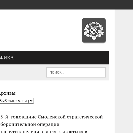
АФИКА
Архивы
85-й годовщине Смоленской стратегической
оборонительной операции
Два пути к величию: «плуг» и «штык» в