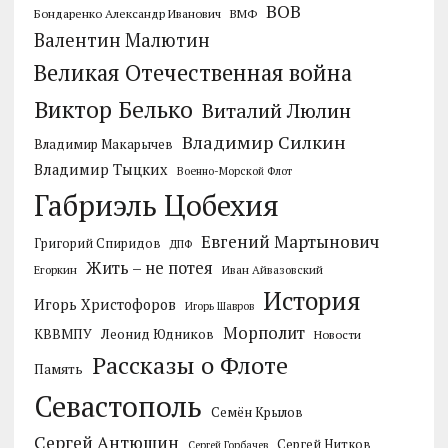
ВОВ
Бондаренко Александр Иванович
ВМФ
Валентин Малютин
Великая Отечественная война
Виктор Белько
Виталий Люлин
Владимир Силкин
Владимир Макарычев
Владимир Тыцких
Военно-Морской Флот
Габриэль Цобехия
Евгений Мартынович
Григорий Спиридов
ДПФ
Жить – не потея
Егоркин
Иван Айвазовский
История
Игорь Христофоров
Игорь Шавров
Морполит
КВВМПУ
Леонид Юдников
Новости
Рассказы о Флоте
Память
Севастополь
Семён Крылов
Сергей Антюшин
Сергей Нитков
Сергей Горбачев