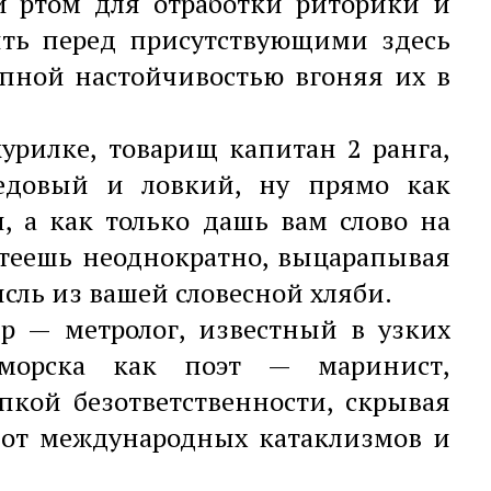
 ртом для отработки риторики и
ить перед присутствующими здесь
пной настойчивостью вгоняя их в
курилке, товарищ капитан 2 ранга,
бедовый и ловкий, ну прямо как
 а как только дашь вам слово на
отеешь неоднократно, выцарапывая
сль из вашей словесной хляби.
р — метролог, известный в узких
роморска как поэт — маринист,
пкой безответственности, скрывая
 от международных катаклизмов и