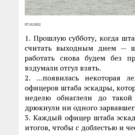
07.10.2012
1. Прошлую субботу, когда шта
считать выходным днем — шу
работать снова будем без п
вздумали отгул взять.
2. …появилась некоторая л
офицеров штаба эскадры, кото
неделю обнаглели до такой
дрюкнули ни одного зарвавшег
3. Каждый офицер штаба эска
итогов, чтобы с доблестью и ч