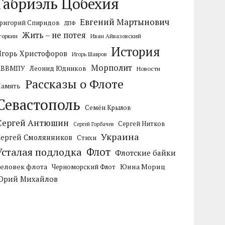
Габриэль Цобехия
Евгений Мартынович
ригорий Спиридов
ДПФ
Жить – не потея
горкин
Иван Айвазовский
История
Игорь Христофоров
Игорь Шавров
Морполит
КВВМПУ
Леонид Юдников
Новости
Рассказы о Флоте
Память
Севастополь
Семён Крылов
Сергей Антюшин
Сергей Нитков
Сергей Горбачев
Украина
Сергей Смолянников
Стихи
Усталая подлодка
Флот
Флотские байки
Человек флота
Черноморский Флот
Юнна Мориц
Юрий Михайлов