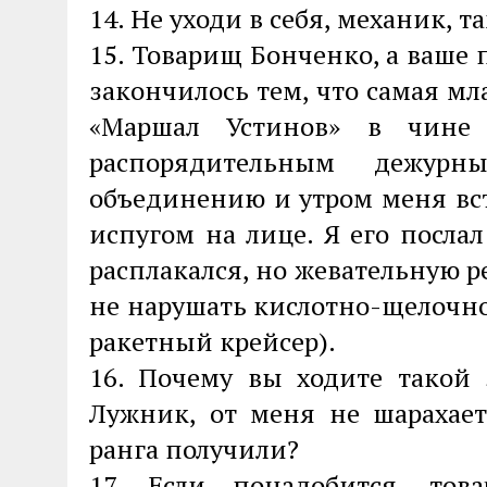
14. Не уходи в себя, механик, т
15. Товарищ Бонченко, а ваше 
закончилось тем, что самая м
«Маршал Устинов» в чине 
распорядительным дежур
объединению и утром меня вст
испугом на лице. Я его послал 
расплакался, но жевательную р
не нарушать кислотно-щелочно
ракетный крейсер).
16. Почему вы ходите такой
Лужник, от меня не шарахает
ранга получили?
17. Если понадобится, то