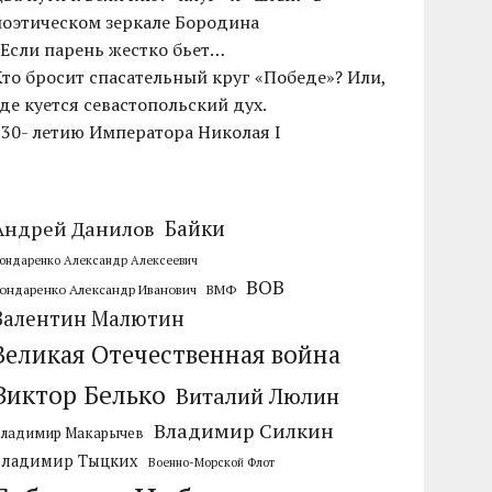
поэтическом зеркале Бородина
«Если парень жестко бьет…
Кто бросит спасательный круг «Победе»? Или,
где куется севастопольский дух.
230- летию Императора Николая I
Байки
Андрей Данилов
ондаренко Александр Алексеевич
ВОВ
ондаренко Александр Иванович
ВМФ
Валентин Малютин
Великая Отечественная война
Виктор Белько
Виталий Люлин
Владимир Силкин
Владимир Макарычев
Владимир Тыцких
Военно-Морской Флот