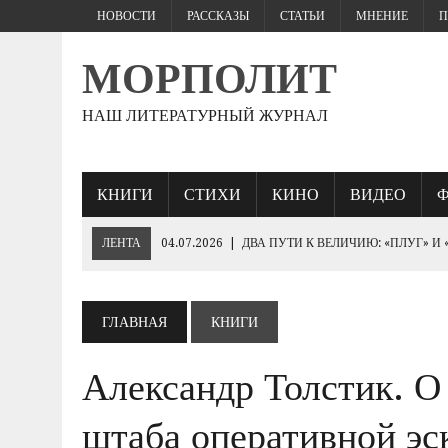
НОВОСТИ
РАССКАЗЫ
СТАТЬИ
МНЕНИЕ
П
МОРПОЛИТ
НАШ ЛИТЕРАТУРНЫЙ ЖУРНАЛ
КНИГИ
СТИХИ
КИНО
ВИДЕО
ЛЕНТА
04.07.2026
|
ДВА ПУТИ К ВЕЛИЧИЮ: «ПЛУГ» И
27.06.2026
|
«ЕСЛИ ПАРЕНЬ ЖЕСТКО БЬЕТ…
25.06.2026
|
КТО БРОСИТ СПАСАТЕЛЬНЫЙ КРУГ «ПОБЕДЕ»
ГЛАВНАЯ
КНИГИ
19.06.2026
|
230- ЛЕТИЮ ИМПЕРАТОРА НИКОЛАЯ I
Александр Толстик. О
10.06.2026
|
ЕВРОПЕЙСКИЕ ВАРВАРЫ РУКАМИ ЗЕЛЕНСК
«ОБОРОНА СЕВАСТОПОЛЯ 1854–1855 ГГ.».
штаба оперативной эс
03.06.2026
|
ГЕНЕРАЛ ШТУРМ: ПОЛКОВОДЧЕСКОЕ ИСКУС