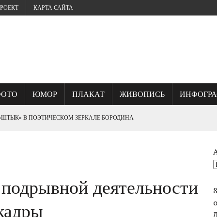
РОЕКТ
КАРТА САЙТА
ФОТО
ЮМОР
ПЛАКАТ
ЖИВОПИСЬ
ИНФОГР
 «ШТЫК» В ПОЭТИЧЕСКОМ ЗЕРКАЛЕ БОРОДИНА
? ИЛИ, ГДЕ КУЕТСЯ СЕВАСТОПОЛЬСКИЙ ДУХ.
 подрывной деятельности
ОГО УНИЧТОЖИЛИ ВЕЛИКИЙ ШЕДЕВР ФРАНЦА РУБО ПАНОРАМУ
кадры
СТВО ВАСИЛИЯ ЧУЙКОВА ПРИ ВЗЯТИИ БЕРЛИНА