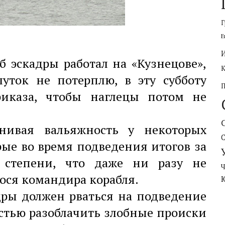
Г
Е
б эскадры работал на «Кузнецове»,
ток не потерплю, в эту субботу
риказа, чтобы наглецы потом не
енивая вальяжность у некоторых
рые во время подведения итогов за
 степени, что даже ни разу не
ося командира корабля.
дры должен рваться на подведение
естью разоблачить злобные происки