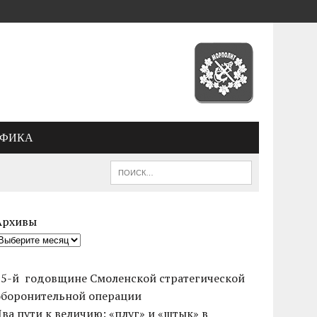
АФИКА
Архивы
85-й годовщине Смоленской стратегической
оборонительной операции
Два пути к величию: «плуг» и «штык» в