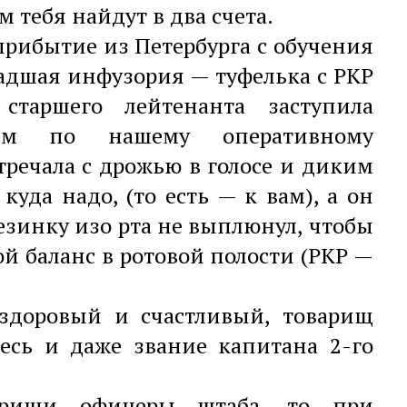
ам тебя найдут в два счета.
прибытие из Петербурга с обучения
ладшая инфузория — туфелька с РКР
старшего лейтенанта заступила
ным по нашему оперативному
речала с дрожью в голосе и диким
куда надо, (то есть — к вам), а он
езинку изо рта не выплюнул, чтобы
й баланс в ротовой полости (РКР —
 здоровый и счастливый, товарищ
есь и даже звание капитана 2-го
варищи офицеры штаба, то при