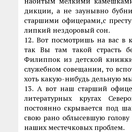
набитым мелкими камешками
дикции, а не заунывно бубн
старшими офицерами,с престу
липкий нездоровый сон.
12. Вот посмотришь на вас в 
так Вы там такой страсть 
Филиппок из детской книжки,
служебном совещании, то всп
хоть какую-нибудь дельную мы
13. А вот наш старший офице
литературных кругах Севе
постоянно скрывается под ша
свою рано облысевшую голову
наших местечковых проблем.