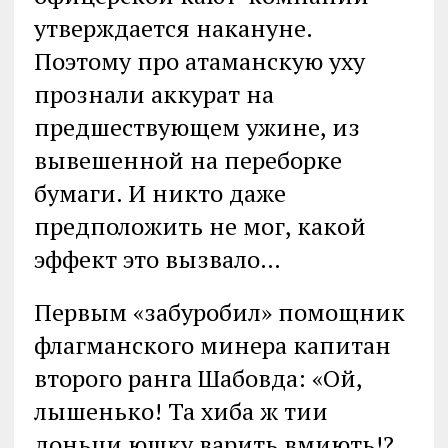
утверждается накануне.
Поэтому про атаманскую уху
прознали аккурат на
предшествующем ужине, из
вывешенной на переборке
бумаги. И никто даже
предположить не мог, какой
эффект это вызвало…
Первым «забуробил» помощник
флагманского минера капитан
второго ранга Шабовда: «Ой,
лышенько! Та хиба ж тии
доньци юшку варить вмиють!?