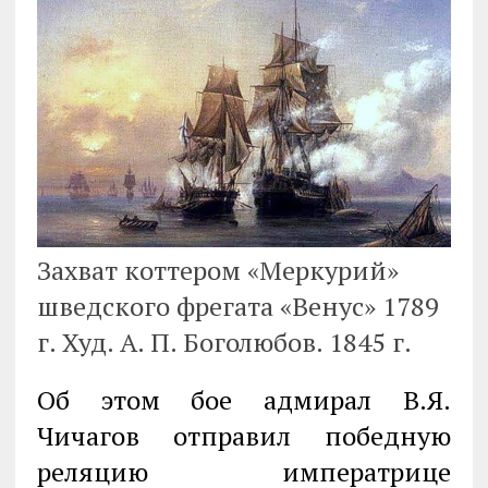
Захват коттером «Меркурий»
шведского фрегата «Венус» 1789
г. Худ. А. П. Боголюбов. 1845 г.
Об этом бое адмирал В.Я.
Чичагов отправил победную
реляцию императрице