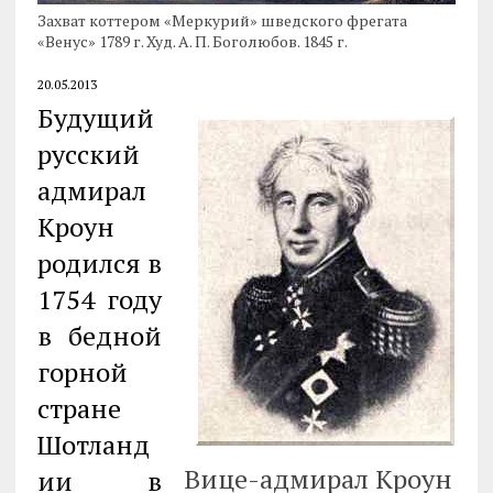
Захват коттером «Меркурий» шведского фрегата
«Венус» 1789 г. Худ. А. П. Боголюбов. 1845 г.
20.05.2013
Будущий
русский
адмирал
Кроун
родился в
1754 году
в бедной
горной
стране
Шотланд
Вице-адмирал Кроун
ии в