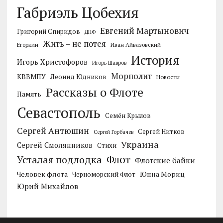
Габриэль Цобехия
Евгений Мартынович
Григорий Спиридов
ДПФ
Жить – не потея
Егоркин
Иван Айвазовский
История
Игорь Христофоров
Игорь Шавров
Морполит
КВВМПУ
Леонид Юдников
Новости
Рассказы о Флоте
Память
Севастополь
Семён Крылов
Сергей Антюшин
Сергей Нитков
Сергей Горбачев
Украина
Сергей Смолянников
Стихи
Усталая подлодка
Флот
Флотские байки
Человек флота
Черноморский Флот
Юнна Мориц
Юрий Михайлов