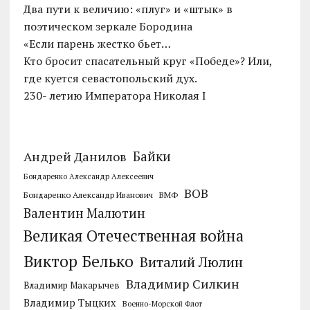
Два пути к величию: «плуг» и «штык» в
поэтическом зеркале Бородина
«Если парень жестко бьет…
Кто бросит спасательный круг «Победе»? Или,
где куется севастопольский дух.
230- летию Императора Николая I
Байки
Андрей Данилов
Бондаренко Александр Алексеевич
ВОВ
Бондаренко Александр Иванович
ВМФ
Валентин Малютин
Великая Отечественная война
Виктор Белько
Виталий Люлин
Владимир Силкин
Владимир Макарычев
Владимир Тыцких
Военно-Морской Флот