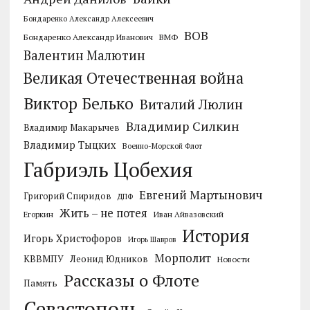
Бондаренко Александр Алексеевич
ВОВ
Бондаренко Александр Иванович
ВМФ
Валентин Малютин
Великая Отечественная война
Виктор Белько
Виталий Люлин
Владимир Силкин
Владимир Макарычев
Владимир Тыцких
Военно-Морской Флот
Габриэль Цобехия
Евгений Мартынович
Григорий Спиридов
ДПФ
Жить – не потея
Егоркин
Иван Айвазовский
История
Игорь Христофоров
Игорь Шавров
Морполит
КВВМПУ
Леонид Юдников
Новости
Рассказы о Флоте
Память
Севастополь