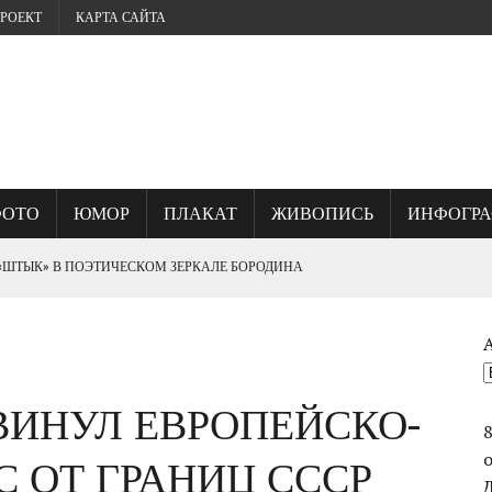
РОЕКТ
КАРТА САЙТА
ФОТО
ЮМОР
ПЛАКАТ
ЖИВОПИСЬ
ИНФОГР
 «ШТЫК» В ПОЭТИЧЕСКОМ ЗЕРКАЛЕ БОРОДИНА
? ИЛИ, ГДЕ КУЕТСЯ СЕВАСТОПОЛЬСКИЙ ДУХ.
ВИНУЛ ЕВРОПЕЙСКО-
ОГО УНИЧТОЖИЛИ ВЕЛИКИЙ ШЕДЕВР ФРАНЦА РУБО ПАНОРАМУ
 ОТ ГРАНИЦ СССР
СТВО ВАСИЛИЯ ЧУЙКОВА ПРИ ВЗЯТИИ БЕРЛИНА