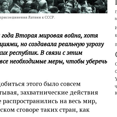
Г
присоединения Латвии к СССР.
Е
ода Вторая мировая война, хотя
иями, но создавала реальную угрозу
х республик. В связи с этим
се необходимые меры, чтобы уберечь
обиться этого было совсем
тывая, захватнические действия
 распространились на весь мир,
ском сговоре таких стран, как