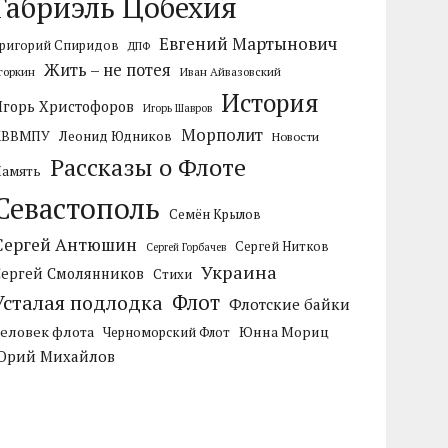
Габриэль Цобехия
Евгений Мартынович
ригорий Спиридов
ДПФ
Жить – не потея
горкин
Иван Айвазовский
История
Игорь Христофоров
Игорь Шавров
Морполит
КВВМПУ
Леонид Юдников
Новости
Рассказы о Флоте
Память
Севастополь
Семён Крылов
Сергей Антюшин
Сергей Нитков
Сергей Горбачев
Украина
Сергей Смолянников
Стихи
Усталая подлодка
Флот
Флотские байки
Человек флота
Черноморский Флот
Юнна Мориц
Юрий Михайлов