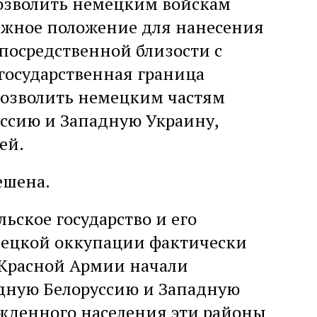
озволить немецким войскам
важное положение для нанесения
посредственной близости с
государственная граница
 позволить немецким частям
ссию и Западную Украину,
ей.
ешена.
льское государство и его
емецкой оккупации фактически
и Красной Армии начали
дную Белоруссию и Западную
ожденного населения эти районы