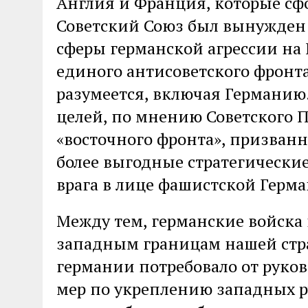
Англия и Франция, которые сф
Советский Союз был вынужден 
сферы германской агрессии на
единого антисоветского фронт
разумеется, включая Германию
целей, по мнению Советского 
«восточного фронта», призванн
более выгодные стратегические
врага в лице фашистской Герм
Между тем, германские войска
западным границам нашей стра
германии потребовало от руко
мер по укреплению западных р