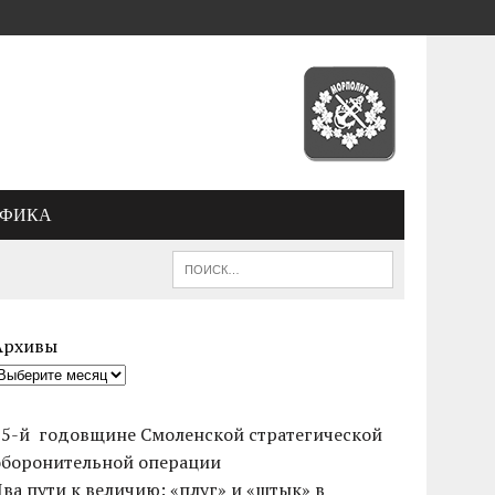
АФИКА
Архивы
85-й годовщине Смоленской стратегической
оборонительной операции
Два пути к величию: «плуг» и «штык» в