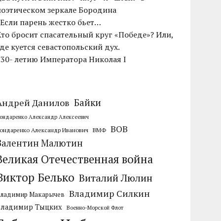
поэтическом зеркале Бородина
«Если парень жестко бьет…
Кто бросит спасательный круг «Победе»? Или,
где куется севастопольский дух.
230- летию Императора Николая I
Байки
Андрей Данилов
ондаренко Александр Алексеевич
ВОВ
ондаренко Александр Иванович
ВМФ
Валентин Малютин
Великая Отечественная война
Виктор Белько
Виталий Люлин
Владимир Силкин
Владимир Макарычев
Владимир Тыцких
Военно-Морской Флот