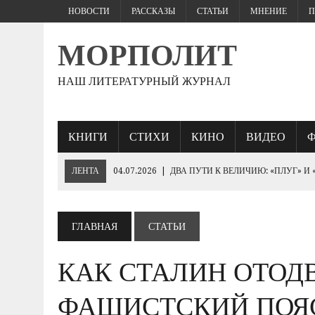
НОВОСТИ
РАССКАЗЫ
СТАТЬИ
МНЕНИЕ
П
МОРПОЛИТ
НАШ ЛИТЕРАТУРНЫЙ ЖУРНАЛ
КНИГИ
СТИХИ
КИНО
ВИДЕО
ЛЕНТА
04.07.2026
|
ДВА ПУТИ К ВЕЛИЧИЮ: «ПЛУГ» И
27.06.2026
|
«ЕСЛИ ПАРЕНЬ ЖЕСТКО БЬЕТ…
25.06.2026
|
КТО БРОСИТ СПАСАТЕЛЬНЫЙ КРУГ «ПОБЕДЕ»
ГЛАВНАЯ
СТАТЬИ
19.06.2026
|
230- ЛЕТИЮ ИМПЕРАТОРА НИКОЛАЯ I
КАК СТАЛИН ОТОД
10.06.2026
|
ЕВРОПЕЙСКИЕ ВАРВАРЫ РУКАМИ ЗЕЛЕНСК
«ОБОРОНА СЕВАСТОПОЛЯ 1854–1855 ГГ.».
ФАШИСТСКИЙ ПОЯС
03.06.2026
|
ГЕНЕРАЛ ШТУРМ: ПОЛКОВОДЧЕСКОЕ ИСКУС